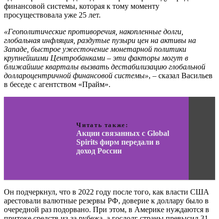
финансовой системы, которая к тому моменту
просуществовала уже 25 лет.
«Геополитические противоречия, накопленные долги,
глобальная инфляция, раздутые пузыри цен на активы на
Западе, быстрое ужесточение монетарной политики
крупнейшими Центробанками – эти факторы могут в
ближайшие кварталы вызвать дестабилизацию глобальной
доллароцентричной финансовой системы»
, – сказал Васильев
в беседе с агентством «Прайм».
Читать также:
Акции связанных с Global
Spirits фирм передали в
доход России
Он подчеркнул, что в 2022 году после того, как власти США
арестовали валютные резервы РФ, доверие к доллару было в
очередной раз подорвано. При этом, в Америке нуждаются в
притоке средств из-за рубежа, а госдолг страны превысил 31