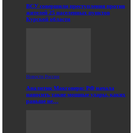
ВСУ совершили преступления против
жителей 25 населенных пунктов
Курской области
Новости России
Аналитик Макговерн: РФ начала
наносить такие мощные удары, каких
раньше не…