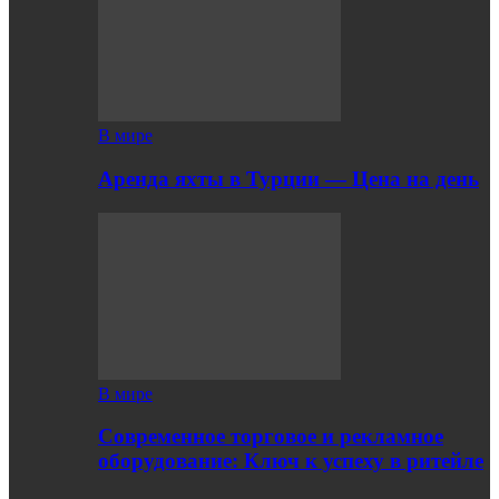
В мире
Аренда яхты в Турции — Цена на день
В мире
Современное торговое и рекламное
оборудование: Ключ к успеху в ритейле