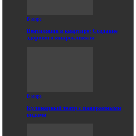
В мире
Вентиляция в квартире: Создание
здорового микроклимата
В мире
Кулинарный театр с панорамными
видами