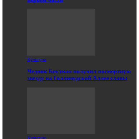
Культура
Чедвик Боузман получил посмертную
звезду на Голливудской Аллее славы
Культура