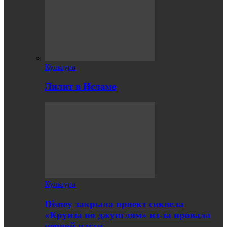
Культура
Лилит в Исламе
Культура
Disney закрыла проект сиквела
«Круиза по джунглям» из-за провала
первой части