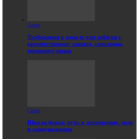
Спорт
Требования к одежде для забегов с
препятствиями: защита, сцепление,
терморегуляция
Спорт
Школа бокса: путь к дисциплине, силе
и самоуважению