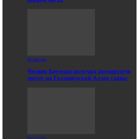
Культура
Чедвик Боузман получил посмертную
звезду на Голливудской Аллее славы
Культура