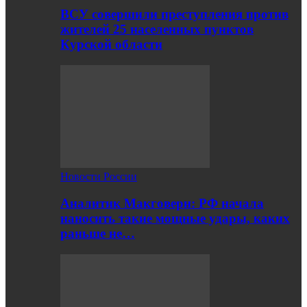
ВСУ совершили преступления против
жителей 25 населенных пунктов
Курской области
Новости России
Аналитик Макговерн: РФ начала
наносить такие мощные удары, каких
раньше не…