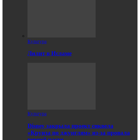
Культура
Лилит в Исламе
Культура
Disney закрыла проект сиквела
«Круиза по джунглям» из-за провала
первой части