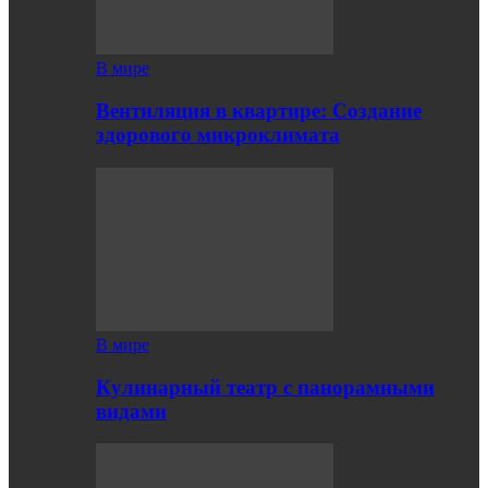
В мире
Вентиляция в квартире: Создание
здорового микроклимата
В мире
Кулинарный театр с панорамными
видами