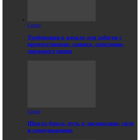
Спорт
Требования к одежде для забегов с
препятствиями: защита, сцепление,
терморегуляция
Спорт
Школа бокса: путь к дисциплине, силе
и самоуважению