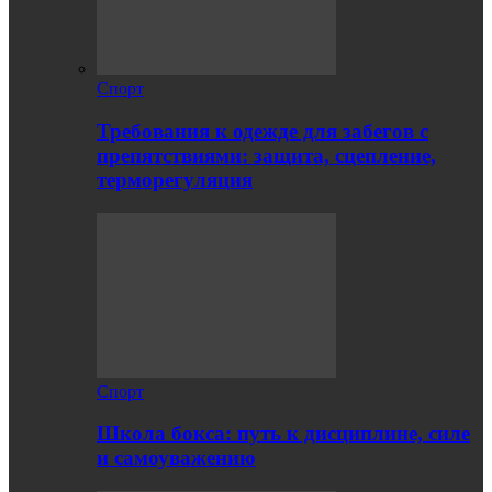
Спорт
Требования к одежде для забегов с
препятствиями: защита, сцепление,
терморегуляция
Спорт
Школа бокса: путь к дисциплине, силе
и самоуважению