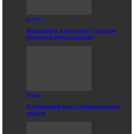
В мире
Вентиляция в квартире: Создание
здорового микроклимата
В мире
Кулинарный театр с панорамными
видами