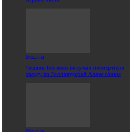
Культура
Чедвик Боузман получил посмертную
звезду на Голливудской Аллее славы
Культура