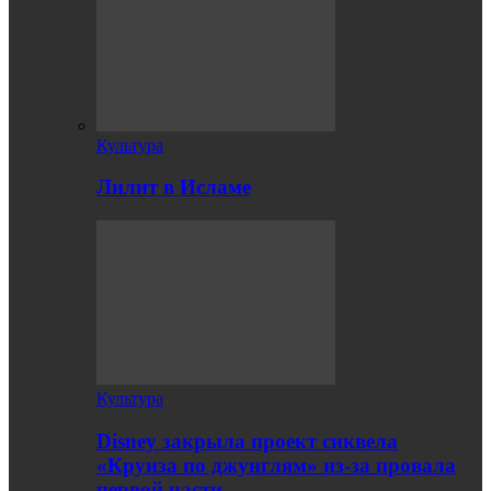
Культура
Лилит в Исламе
Культура
Disney закрыла проект сиквела
«Круиза по джунглям» из-за провала
первой части