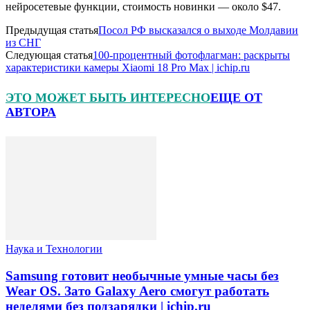
нейросетевые функции, стоимость новинки — около $47.
Предыдущая статья
Посол РФ высказался о выходе Молдавии
из СНГ
Следующая статья
100-процентный фотофлагман: раскрыты
характеристики камеры Xiaomi 18 Pro Max | ichip.ru
ЭТО МОЖЕТ БЫТЬ ИНТЕРЕСНО
ЕЩЕ ОТ
АВТОРА
Наука и Технологии
Samsung готовит необычные умные часы без
Wear OS. Зато Galaxy Aero смогут работать
неделями без подзарядки | ichip.ru