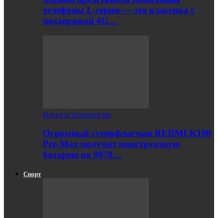
телефоны L-серии — это классика с
поддержкой 4G…
Наука и Технологии
Огромный суперфлагман REDMI K100
Pro Max получит монструозную
батарею на 9070…
Спорт