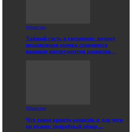
Общество
Тайный гость в гостинице: почему
независимая оценка становится
важным инструментом развития…
Общество
Что такое крипто кошелёк и для чего
он нужен: подробный обзор…