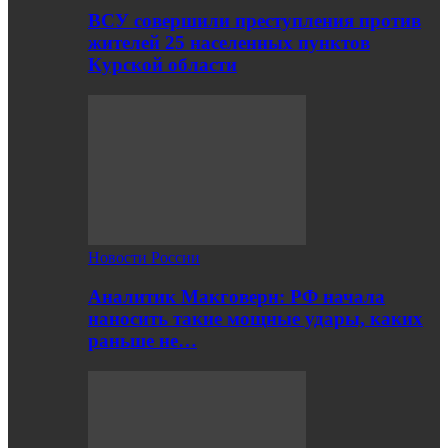
ВСУ совершили преступления против
жителей 25 населенных пунктов
Курской области
Новости России
Аналитик Макговерн: РФ начала
наносить такие мощные удары, каких
раньше не…