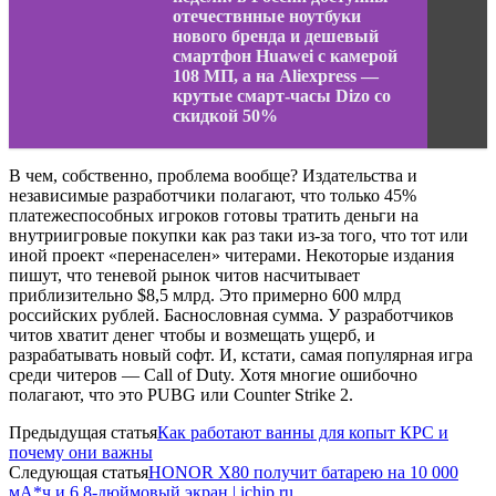
отечествнные ноутбуки
нового бренда и дешевый
смартфон Huawei с камерой
108 МП, а на Aliexpress —
крутые смарт-часы Dizo со
скидкой 50%
В чем, собственно, проблема вообще? Издательства и
независимые разработчики полагают, что только 45%
платежеспособных игроков готовы тратить деньги на
внутриигровые покупки как раз таки из-за того, что тот или
иной проект «перенаселен» читерами. Некоторые издания
пишут, что теневой рынок читов насчитывает
приблизительно $8,5 млрд. Это примерно 600 млрд
российских рублей. Баснословная сумма. У разработчиков
читов хватит денег чтобы и возмещать ущерб, и
разрабатывать новый софт. И, кстати, самая популярная игра
среди читеров — Call of Duty. Хотя многие ошибочно
полагают, что это PUBG или Counter Strike 2.
Предыдущая статья
Как работают ванны для копыт КРС и
почему они важны
Следующая статья
HONOR X80 получит батарею на 10 000
мА*ч и 6,8-дюймовый экран | ichip.ru