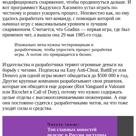
модифицировать снаряжение, чтобы продвинуться дальше. И
вот программист Кадзухисо Хасимото устал играть по-
честному и решил ускорить процесс. Неизвестно как, но ему
удалось разработать чит-команду, с помощью которой он
начинал игру с максимальным уровнем и лучшим
снаряжением. Считается, что Gradius — первая игра, где был
применен чит, а вышла она 29 мая 1985-го года.
Изначально читы нужны тестировщикам и
разработчикам, чтобы упростить процесс разработки
игры. А потом это превращается в бизнес.
Издательства и разработчики теряют огромные деньги на
борьбу с читами. Подписка на Easy Anti-Cheat, BattlEye или
Denuvo для одной игры может обходиться до $500 000 в год.
Другие крупные компании разрабатывают свои решения,
которые им обходятся еще дороже (Riot Vanguard в Valorant
или Ricochet в Call of Duty), потому что нужно содержать
целые отделы с высокооплачиваемыми инженерами. А еще
они постоянно судятся с разработчиками читов, на что тоже
уходят силы и средства.
Читать также:
Топ главных новостей
недели: в России доступны