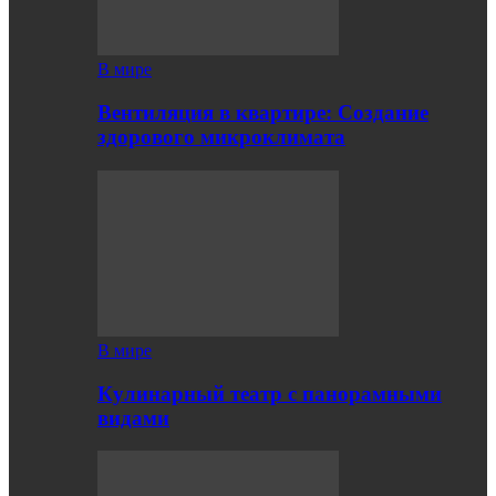
В мире
Вентиляция в квартире: Создание
здорового микроклимата
В мире
Кулинарный театр с панорамными
видами