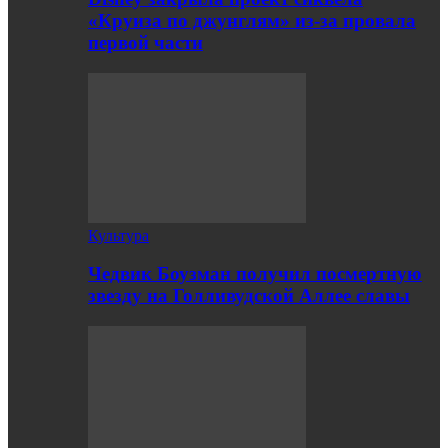
«Круиза по джунглям» из-за провала
первой части
Культура
Чедвик Боузман получил посмертную
звезду на Голливудской Аллее славы