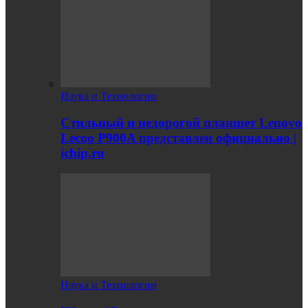
Наука и Технологии
Стильный и недорогой планшет Lenovo
Lecoo P900A представлен официально |
ichip.ru
Наука и Технологии