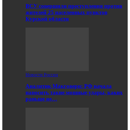
ВСУ совершили преступления против
жителей 25 населенных пунктов
Курской области
Новости России
Аналитик Макговерн: РФ начала
наносить такие мощные удары, каких
раньше не…