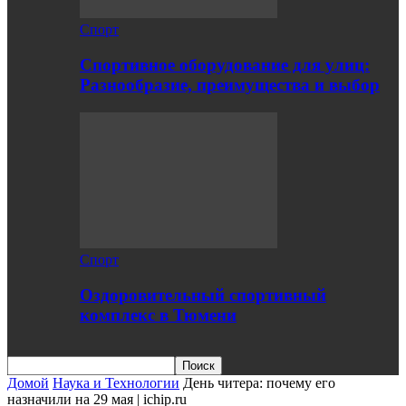
Спорт
Спортивное оборудование для улиц:
Разнообразие, преимущества и выбор
Спорт
Оздоровительный спортивный
комплекс в Тюмени
Домой
Наука и Технологии
День читера: почему его
назначили на 29 мая | ichip.ru