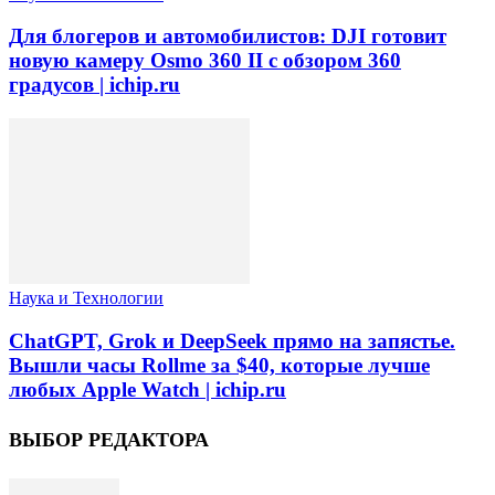
Для блогеров и автомобилистов: DJI готовит
новую камеру Osmo 360 II с обзором 360
градусов | ichip.ru
Наука и Технологии
ChatGPT, Grok и DeepSeek прямо на запястье.
Вышли часы Rollme за $40, которые лучше
любых Apple Watch | ichip.ru
ВЫБОР РЕДАКТОРА