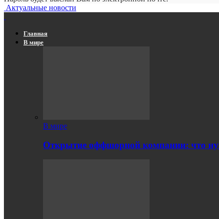
Актуальные новости
Главная
В мире
В мире
Открытие оффшорной компании: что ну