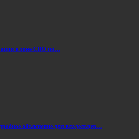
уации в зоне СВО по…
одробное объяснение для владельцев…