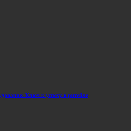
дование: Ключ к успеху в ритейле