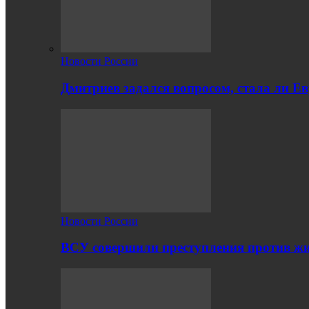
Новости России
Дмитриев задался вопросом, стала ли Е
Новости России
ВСУ совершили преступления против жи