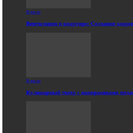
В мире
Вентиляция в квартире: Создание здор
В мире
Кулинарный театр с панорамными вид