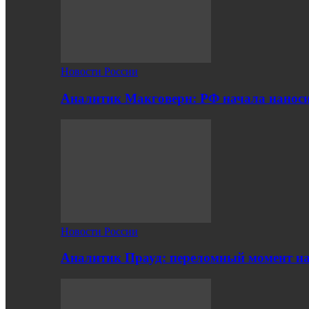
Новости России
Аналитик Макговерн: РФ начала нанос
Новости России
Аналитик Прауд: переломный момент на