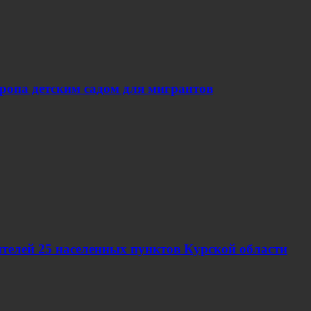
вропа детским садом для мигрантов
телей 25 населенных пунктов Курской области