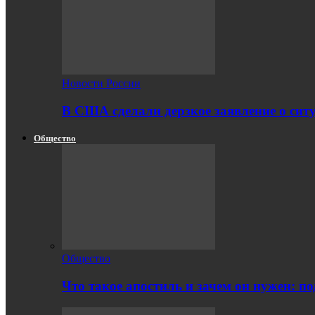
Новости России
В США сделали дерзкое заявление о сит
Общество
Общество
Что такое апостиль и зачем он нужен: п