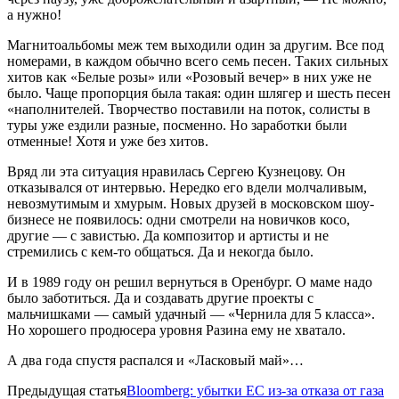
а нужно!
Магнитоальбомы меж тем выходили один за другим. Все под
номерами, в каждом обычно всего семь песен. Таких сильных
хитов как «Белые розы» или «Розовый вечер» в них уже не
было. Чаще пропорция была такая: один шлягер и шесть песен
«наполнителей. Творчество поставили на поток, солисты в
туры уже ездили разные, посменно. Но заработки были
отменные! Хотя и уже без хитов.
Вряд ли эта ситуация нравилась Сергею Кузнецову. Он
отказывался от интервью. Нередко его вдели молчаливым,
невозмутимым и хмурым. Новых друзей в московском шоу-
бизнесе не появилось: одни смотрели на новичков косо,
другие — с завистью. Да композитор и артисты и не
стремились с кем-то общаться. Да и некогда было.
И в 1989 году он решил вернуться в Оренбург. О маме надо
было заботиться. Да и создавать другие проекты с
мальчишками — самый удачный — «Чернила для 5 класса».
Но хорошего продюсера уровня Разина ему не хватало.
А два года спустя распался и «Ласковый май»…
Предыдущая статья
Bloomberg: убытки ЕС из-за отказа от газа