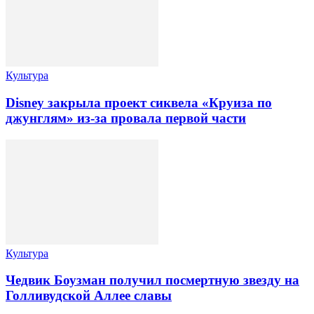
Культура
Disney закрыла проект сиквела «Круиза по
джунглям» из-за провала первой части
Культура
Чедвик Боузман получил посмертную звезду на
Голливудской Аллее славы