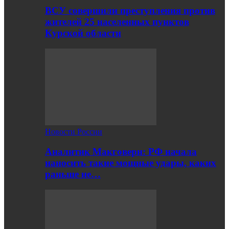
ВСУ совершили преступления против
жителей 25 населенных пунктов
Курской области
Новости России
Аналитик Макговерн: РФ начала
наносить такие мощные удары, каких
раньше не…