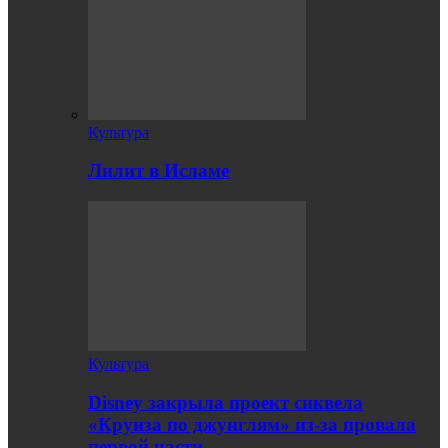
Культура
Лилит в Исламе
Культура
Disney закрыла проект сиквела
«Круиза по джунглям» из-за провала
первой части