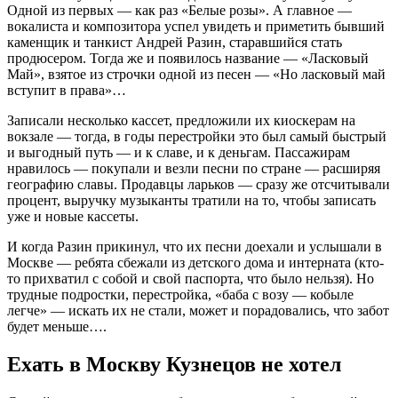
Одной из первых — как раз «Белые розы». А главное —
вокалиста и композитора успел увидеть и приметить бывший
каменщик и танкист Андрей Разин, старавшийся стать
продюсером. Тогда же и появилось название — «Ласковый
Май», взятое из строчки одной из песен — «Но ласковый май
вступит в права»…
Записали несколько кассет, предложили их киоскерам на
вокзале — тогда, в годы перестройки это был самый быстрый
и выгодный путь — и к славе, и к деньгам. Пассажирам
нравилось — покупали и везли песни по стране — расширяя
географию славы. Продавцы ларьков — сразу же отсчитывали
процент, выручку музыканты тратили на то, чтобы записать
уже и новые кассеты.
И когда Разин прикинул, что их песни доехали и услышали в
Москве — ребята сбежали из детского дома и интерната (кто-
то прихватил с собой и свой паспорта, что было нельзя). Но
трудные подростки, перестройка, «баба с возу — кобыле
легче» — искать их не стали, может и порадовались, что забот
будет меньше….
Ехать в Москву Кузнецов не хотел