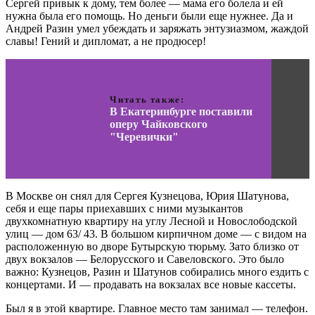
Сергей привык к дому, тем более — мама его болела и ей
нужна была его помощь. Но деньги были еще нужнее. Да и
Андрей Разин умел убеждать и заряжать энтузиазмом, жаждой
славы! Гений и дипломат, а не продюсер!
Читать также:
В Екатеринбурге поставили
оперу Чайковского
"Черевички"
В Москве он снял для Сергея Кузнецова, Юрия Шатунова,
себя и еще пары приехавших с ними музыкантов
двухкомнатную квартиру на углу Лесной и Новослободской
улиц — дом 63/ 43. В большом кирпичном доме — с видом на
расположенную во дворе Бутырскую тюрьму. Зато близко от
двух вокзалов — Белорусского и Савеловского. Это было
важно: Кузнецов, Разин и Шатунов собирались много ездить с
концертами. И — продавать на вокзалах все новые кассеты.
Был я в этой квартире. Главное место там занимал — телефон.