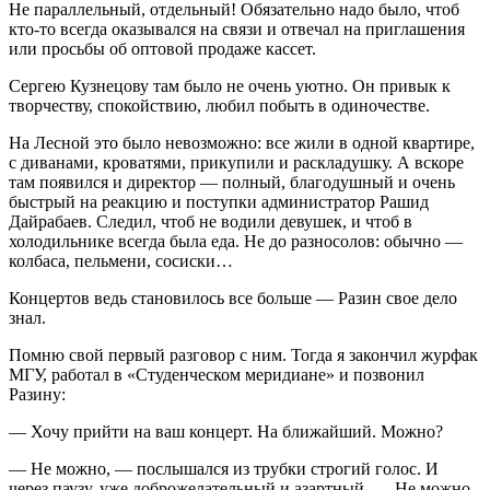
Не параллельный, отдельный! Обязательно надо было, чтоб
кто-то всегда оказывался на связи и отвечал на приглашения
или просьбы об оптовой продаже кассет.
Сергею Кузнецову там было не очень уютно. Он привык к
творчеству, спокойствию, любил побыть в одиночестве.
На Лесной это было невозможно: все жили в одной квартире,
с диванами, кроватями, прикупили и раскладушку. А вскоре
там появился и директор — полный, благодушный и очень
быстрый на реакцию и поступки администратор Рашид
Дайрабаев. Следил, чтоб не водили девушек, и чтоб в
холодильнике всегда была еда. Не до разносолов: обычно —
колбаса, пельмени, сосиски…
Концертов ведь становилось все больше — Разин свое дело
знал.
Помню свой первый разговор с ним. Тогда я закончил журфак
МГУ, работал в «Студенческом меридиане» и позвонил
Разину:
— Хочу прийти на ваш концерт. На ближайший. Можно?
— Не можно, — послышался из трубки строгий голос. И
через паузу, уже доброжелательный и азартный, — Не можно,