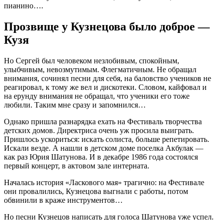
пианино….
Прозвище у Кузнецова было доброе —
Кузя
Но Сергей был человеком незлобивым, спокойным,
улыбчивым, невозмутимым. Флегматичным. Не обращал
внимания, сочинял песни для себя, на баловство учеников не
реагировал, к тому же вел и дискотеки. Словом, кайфовал и
на ерунду внимания не обращал, что ученики его тоже
любили. Таким мне сразу и запомнился…
Однако пришла разнарядка ехать на Фестиваль творчества
детских домов. Директриса очень уж просила выиграть.
Пришлось ускориться: искать солиста, больше репетировать.
Искали везде. А нашли в детском доме поселка Акбулак —
как раз Юрия Шатунова. И в декабре 1986 года состоялся
первый концерт, в актовом зале интерната.
Началась история «Ласкового мая» трагично: на Фестивале
они провалились, Кузнецова выгнали с работы, потом
обвинили в краже инструментов…
Но песни Кузнецов написать для голоса Шатунова уже успел.