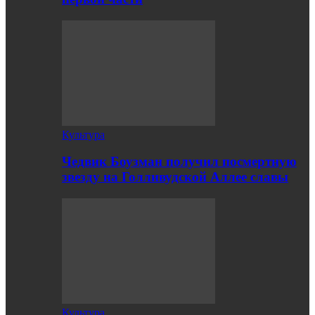
Культура
Чедвик Боузман получил посмертную
звезду на Голливудской Аллее славы
Культура