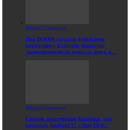
Наука и Технологии
Под DOOM создали отдельную
портативку. Evercade выпустит
лимитированную консоль всего в…
Наука и Технологии
Список смартфонов Samsung, для
которых Android 17 с One UI 9…