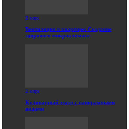
В мире
Вентиляция в квартире: Создание
здорового микроклимата
В мире
Кулинарный театр с панорамными
видами