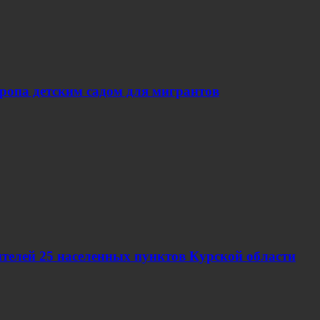
вропа детским садом для мигрантов
телей 25 населенных пунктов Курской области