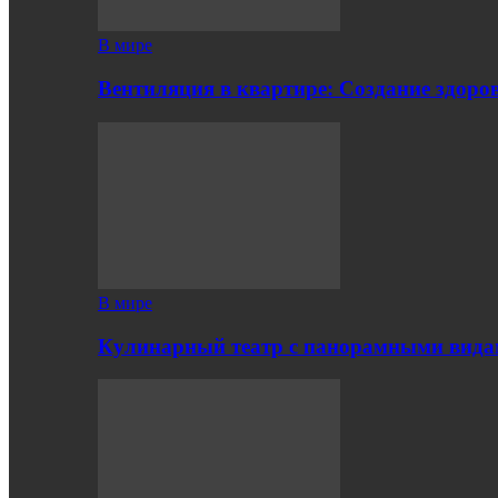
В мире
Вентиляция в квартире: Создание здор
В мире
Кулинарный театр с панорамными вид