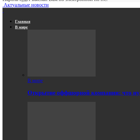
Актуальные новости
Главная
В мире
В мире
Открытие оффшорной компании: что ну