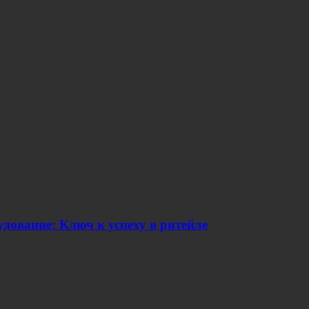
дование: Ключ к успеху в ритейле