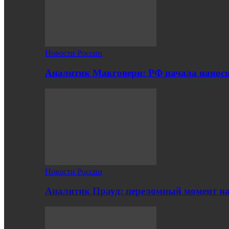
Новости России
Аналитик Макговерн: РФ начала нанос
Новости России
Аналитик Прауд: переломный момент на