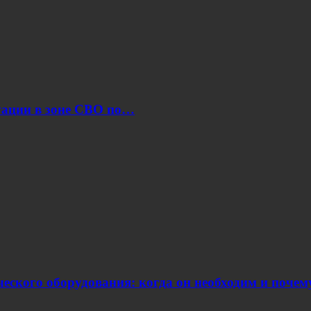
уации в зоне СВО по…
еского оборудования: когда он необходим и поче