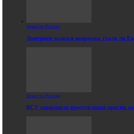
Новости России
Дмитриев задался вопросом, стала ли Е
Новости России
ВСУ совершили преступления против жи