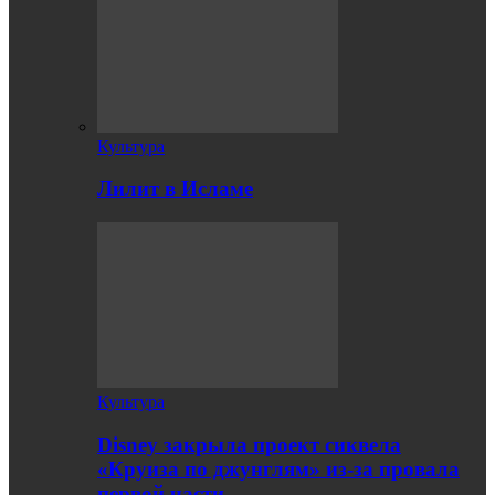
Культура
Лилит в Исламе
Культура
Disney закрыла проект сиквела
«Круиза по джунглям» из-за провала
первой части