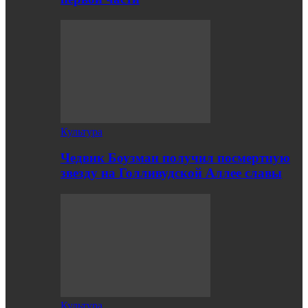
Культура
Чедвик Боузман получил посмертную
звезду на Голливудской Аллее славы
Культура