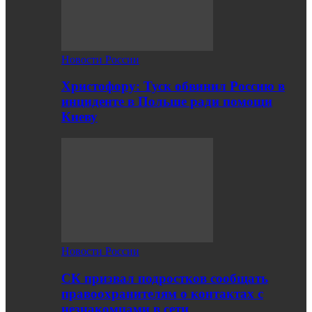
Новости России
Христофору: Туск обвинил Россию в
инциденте в Польше ради помощи
Киеву
Новости России
СК призвал подростков сообщать
правоохранителям о контактах с
незнакомцами в сети