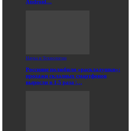
Android…
Наука и Технологии
Россияне полюбили «раскладушки»:
продажи складных смартфонов
выросли в 1,5 раза |…