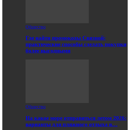
Общество
Где найти промокоды Связной:
практические способы сделать покупки
более выгодными
Общество
На какое море отправиться летом 2026:
варианты для пляжного отдыха в…