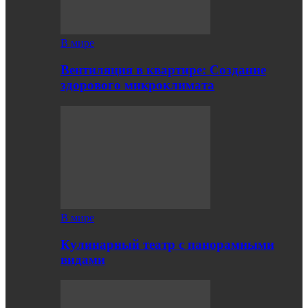
В мире
Вентиляция в квартире: Создание
здорового микроклимата
В мире
Кулинарный театр с панорамными
видами