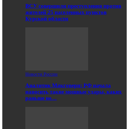
ВСУ совершили преступления против
жителей 25 населенных пунктов
Курской области
Новости России
Аналитик Макговерн: РФ начала
наносить такие мощные удары, каких
раньше не…