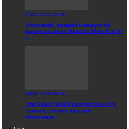
Наука и Технологии
Огромный, мощный и недорогой:
вышел планшет Motorola Moto Pad 70
с…
Наука и Технологии
Эти Galaxy Watch получат One UI 9.
Samsung готовит большое
обновление…
Спорт