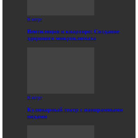
В мире
Вентиляция в квартире: Создание
здорового микроклимата
В мире
Кулинарный театр с панорамными
видами