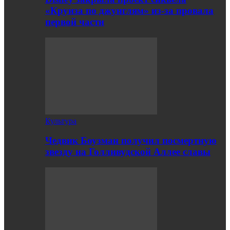
«Круиза по джунглям» из-за провала
первой части
Культура
Чедвик Боузман получил посмертную
звезду на Голливудской Аллее славы