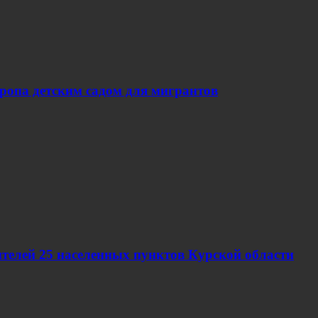
вропа детским садом для мигрантов
телей 25 населенных пунктов Курской области