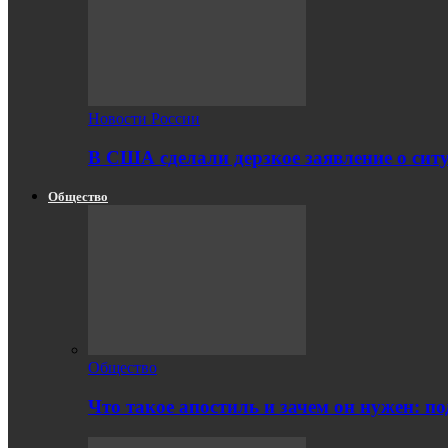
Новости России
В США сделали дерзкое заявление о сит
Общество
Общество
Что такое апостиль и зачем он нужен: п