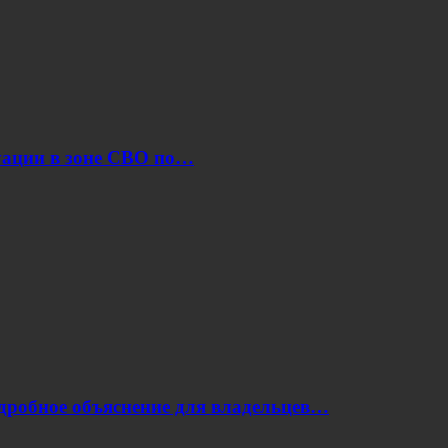
уации в зоне СВО по…
одробное объяснение для владельцев…