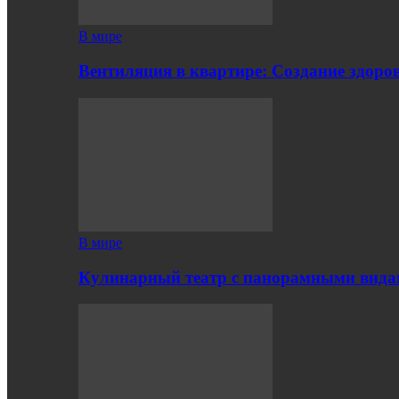
В мире
Вентиляция в квартире: Создание здор
В мире
Кулинарный театр с панорамными вид