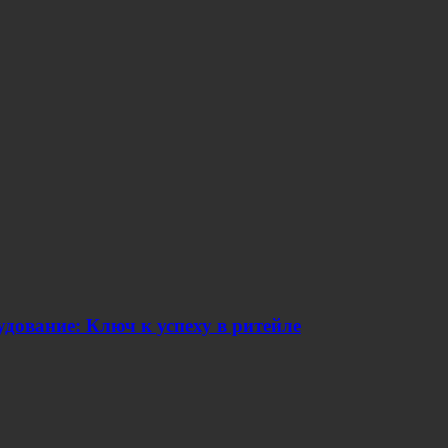
дование: Ключ к успеху в ритейле