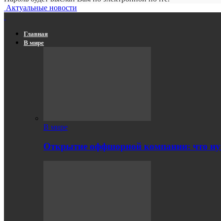
Актуальные новости
Главная
В мире
В мире
Открытие оффшорной компании: что ну