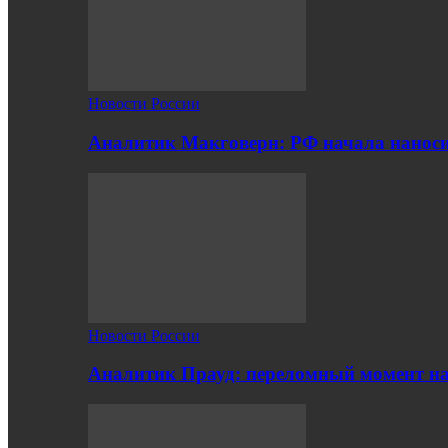
Новости России
Аналитик Макговерн: РФ начала нанос
Новости России
Аналитик Прауд: переломный момент на