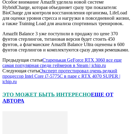
Особое внимание Amazfit уделила новой системе
HybridCharge, которая объединяет сразу три показателя:
BioCharge для контроля восстановления организма, LifeLoad
для оценки уровня стресса и нагрузки в повседневной жизни,
а также Training Load для анализа спортивных тренировок.
Amazfit Balance 3 уже поступили в продажу по цене 370
фунтов стерлингов, титановая версия будет стоить 450
фунтов, а флагманские Amazfit Balance Ultra оценены в 600
фунтов стерлингов и комплектуются сразу двумя ремешками.
Предыдущая статья
Старенькая GeForce RTX 3060 все еще
самая популярная среди геймеров в Steam | ichip.ru
Следующая статья
Эксперт протестировал очень редкий
процессор Intel Core i7-5775C в паре с RTX 4070 SUPER |
ichip.ru
ЭТО МОЖЕТ БЫТЬ ИНТЕРЕСНО
ЕЩЕ ОТ
АВТОРА