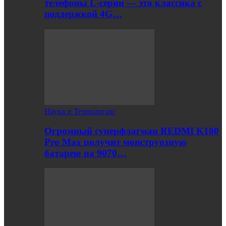
телефоны L-серии — это классика с
поддержкой 4G…
Наука и Технологии
Огромный суперфлагман REDMI K100
Pro Max получит монструозную
батарею на 9070…