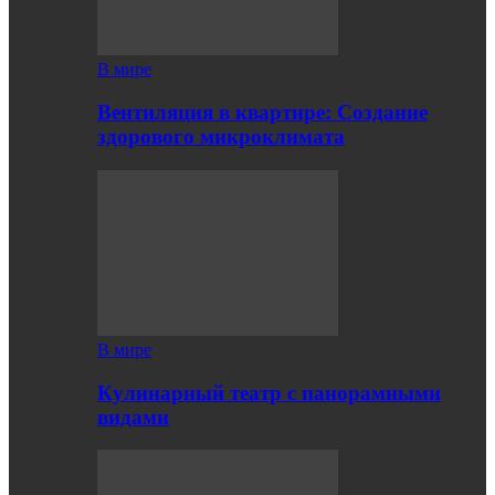
В мире
Вентиляция в квартире: Создание
здорового микроклимата
В мире
Кулинарный театр с панорамными
видами