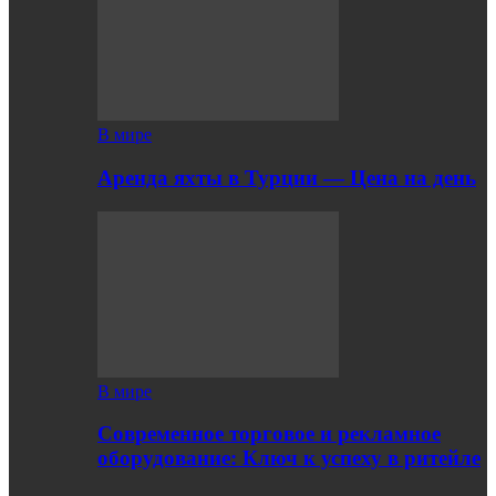
В мире
Аренда яхты в Турции — Цена на день
В мире
Современное торговое и рекламное
оборудование: Ключ к успеху в ритейле