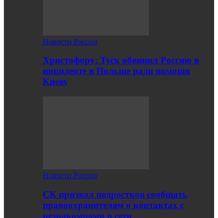
Новости России
Христофору: Туск обвинил Россию в
инциденте в Польше ради помощи
Киеву
Новости России
СК призвал подростков сообщать
правоохранителям о контактах с
незнакомцами в сети