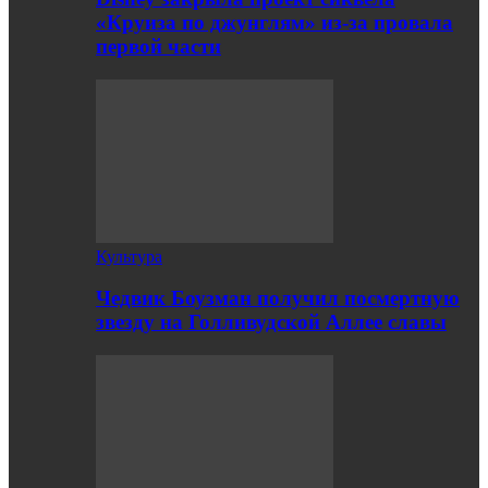
«Круиза по джунглям» из-за провала
первой части
Культура
Чедвик Боузман получил посмертную
звезду на Голливудской Аллее славы