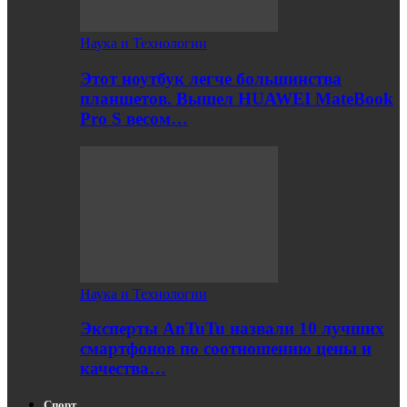
Наука и Технологии
Этот ноутбук легче большинства
планшетов. Вышел HUAWEI MateBook
Pro S весом…
Наука и Технологии
Эксперты AnTuTu назвали 10 лучших
смартфонов по соотношению цены и
качества…
Спорт