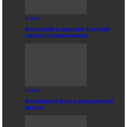
В мире
Вентиляция в квартире: Создание
здорового микроклимата
В мире
Кулинарный театр с панорамными
видами