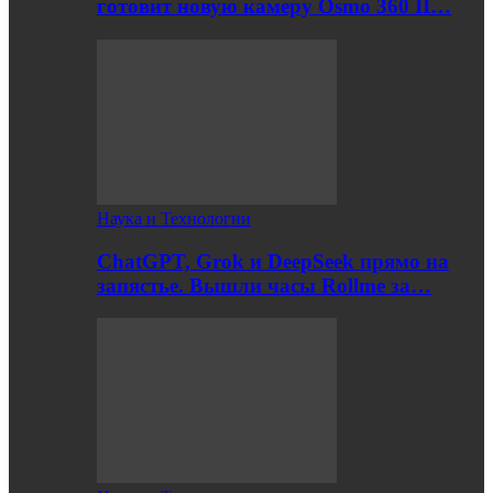
готовит новую камеру Osmo 360 II…
Наука и Технологии
ChatGPT, Grok и DeepSeek прямо на
запястье. Вышли часы Rollme за…