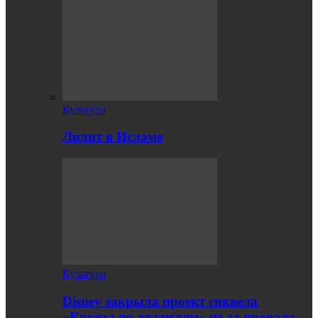
Культура
Лилит в Исламе
Культура
Disney закрыла проект сиквела
«Круиза по джунглям» из-за провала