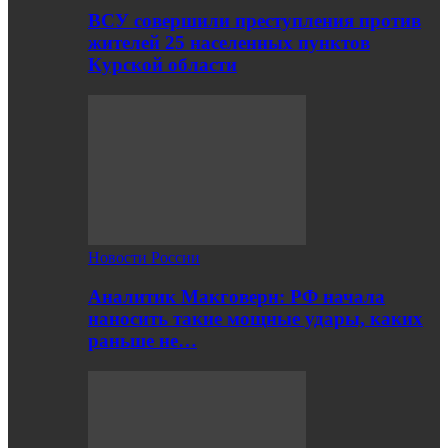
ВСУ совершили преступления против
жителей 25 населенных пунктов
Курской области
Новости России
Аналитик Макговерн: РФ начала
наносить такие мощные удары, каких
раньше не…