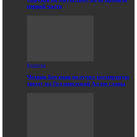
первой части
Культура
Чедвик Боузман получил посмертную
звезду на Голливудской Аллее славы