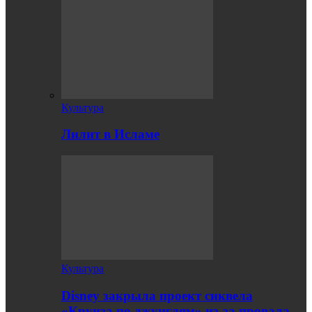
Культура
Лилит в Исламе
Культура
Disney закрыла проект сиквела
«Круиза по джунглям» из-за провала