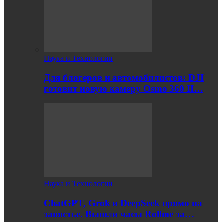
Наука и Технологии
Для блогеров и автомобилистов: DJI
готовит новую камеру Osmo 360 II…
Наука и Технологии
ChatGPT, Grok и DeepSeek прямо на
запястье. Вышли часы Rollme за…