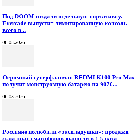
Под DOOM создали отдельную портативку.
Evercade выпустит лимитированную консоль
всего в...
08.08.2026
Огромный суперфлагман REDMI K100 Pro Max
получит монструозную батарею на 9070...
06.08.2026
Россияне полюбили «раскладушки»: продажи
складных смартфонов выросли в 1,5 раза |...