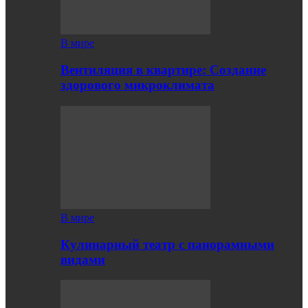
В мире
Вентиляция в квартире: Создание
здорового микроклимата
В мире
Кулинарный театр с панорамными
видами