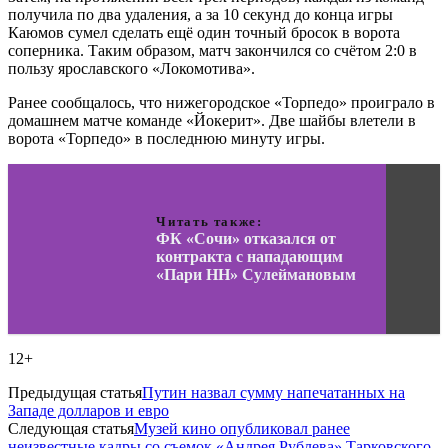
получила по два удаления, а за 10 секунд до конца игры
Каюмов сумел сделать ещё один точный бросок в ворота
соперника. Таким образом, матч закончился со счётом 2:0 в
пользу ярославского «Локомотива».
Ранее сообщалось, что нижегородское «Торпедо» проиграло в
домашнем матче команде «Йокерит». Две шайбы влетели в
ворота «Торпедо» в последнюю минуту игры.
Читать также:
ФК «Сочи» отказался от
контракта с нападающим
«Пари НН» Сулеймановым
12+
Предыдущая статья
Путин назвал сумму напечатанных на
Западе долларов и евро
Следующая статья
Музей кино опубликовал ранее
неизвестные кадры со съемок «Андрея Рублева» Тарковского