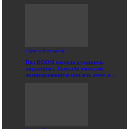
Наука и Технологии
Под DOOM создали отдельную
портативку. Evercade выпустит
лимитированную консоль всего в…