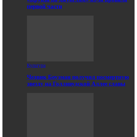
первой части
Культура
Чедвик Боузман получил посмертную
звезду на Голливудской Аллее славы