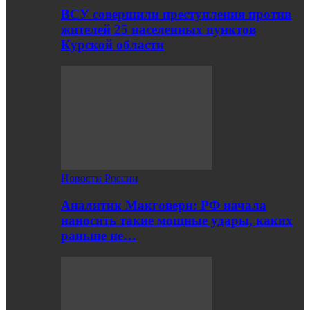
ВСУ совершили преступления против
жителей 25 населенных пунктов
Курской области
Новости России
Аналитик Макговерн: РФ начала
наносить такие мощные удары, каких
раньше не…