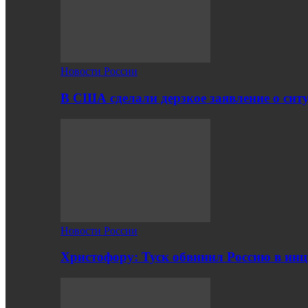
Новости России
В США сделали дерзкое заявление о сит
Новости России
Христофору: Туск обвинил Россию в ин