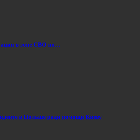
уации в зоне СВО по…
циденте в Польше ради помощи Киеву