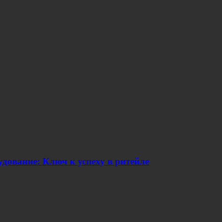
дование: Ключ к успеху в ритейле