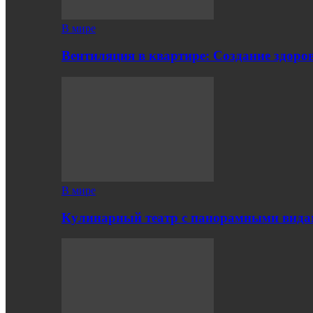
В мире
Вентиляция в квартире: Создание здор
В мире
Кулинарный театр с панорамными вид