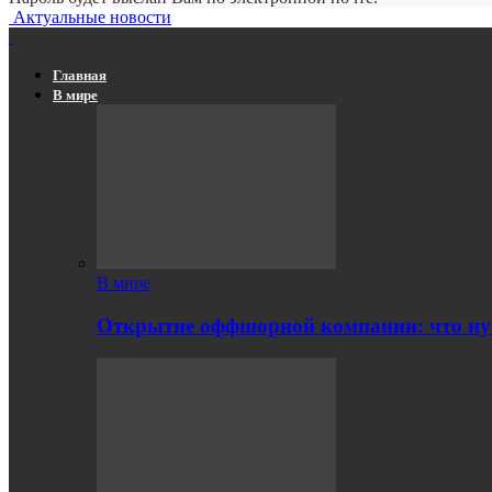
Актуальные новости
Главная
В мире
В мире
Открытие оффшорной компании: что ну