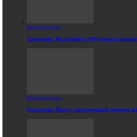
Новости России
Аналитик Макговерн: РФ начала нанос
Новости России
Аналитик Прауд: переломный момент на