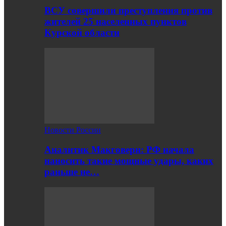
ВСУ совершили преступления против
жителей 25 населенных пунктов
Курской области
Новости России
Аналитик Макговерн: РФ начала
наносить такие мощные удары, каких
раньше не…