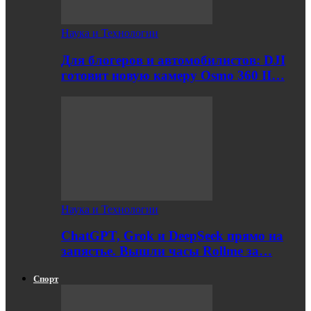
Наука и Технологии
Для блогеров и автомобилистов: DJI
готовит новую камеру Osmo 360 II…
Наука и Технологии
ChatGPT, Grok и DeepSeek прямо на
запястье. Вышли часы Rollme за…
Спорт