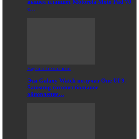
вышел планшет Motorola Moto Pad 70
с…
Наука и Технологии
Эти Galaxy Watch получат One UI 9.
Samsung готовит большое
обновление…