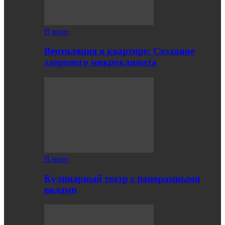
В мире
Вентиляция в квартире: Создание
здорового микроклимата
В мире
Кулинарный театр с панорамными
видами