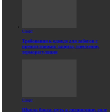
Спорт
Требования к одежде для забегов с
препятствиями: защита, сцепление,
терморегуляция
Спорт
Школа бокса: путь к дисциплине, силе