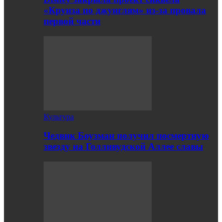
«Круиза по джунглям» из-за провала
первой части
Культура
Чедвик Боузман получил посмертную
звезду на Голливудской Аллее славы