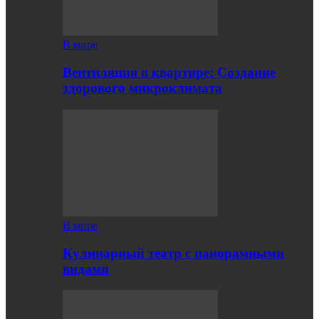
В мире
Вентиляция в квартире: Создание
здорового микроклимата
В мире
Кулинарный театр с панорамными
видами