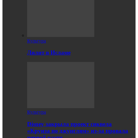
Культура
Лилит в Исламе
Культура
Disney закрыла проект сиквела
«Круиза по джунглям» из-за провала
первой части