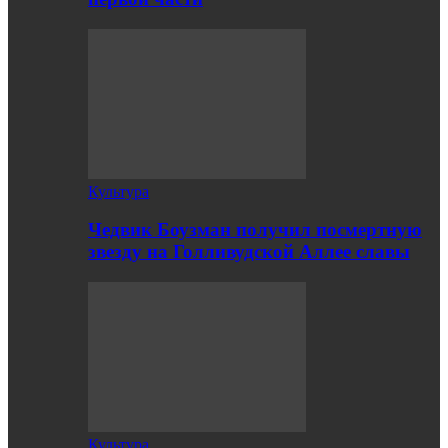
Культура
Чедвик Боузман получил посмертную
звезду на Голливудской Аллее славы
Культура