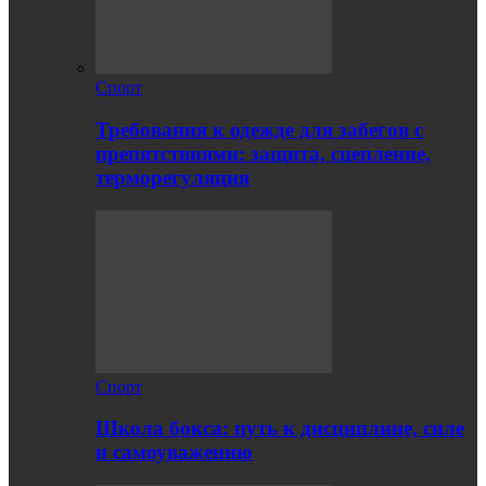
Спорт
Требования к одежде для забегов с
препятствиями: защита, сцепление,
терморегуляция
Спорт
Школа бокса: путь к дисциплине, силе
и самоуважению