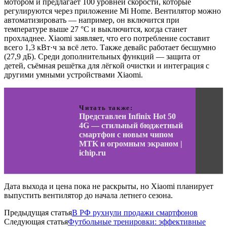
мотором и предлагает 100 уровней скорости, которые
регулируются через приложение Mi Home. Вентилятор можно
автоматизировать — например, он включится при
температуре выше 27 °C и выключится, когда станет
прохладнее. Xiaomi заявляет, что его потребление составит
всего 1,3 кВт·ч за всё лето. Также девайс работает бесшумно
(27,9 дБ). Среди дополнительных функций — защита от
детей, съёмная решётка для лёгкой очистки и интеграция с
другими умными устройствами Xiaomi.
Читать также:
Представлен Infinix Hot 50
4G — стильный бюджетный
смартфон с новым чипом
MTK и огромным экраном |
ichip.ru
Дата выхода и цена пока не раскрыты, но Xiaomi планирует
выпустить вентилятор до начала летнего сезона.
Предыдущая статья
В РФ рухнули продажи смартфонов
Следующая статья
Футбольные тренировки: эффективные