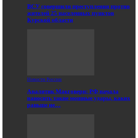
ВСУ совершили преступления против
жителей 25 населенных пунктов
Курской области
Новости России
Аналитик Макговерн: РФ начала
наносить такие мощные удары, каких
раньше не…