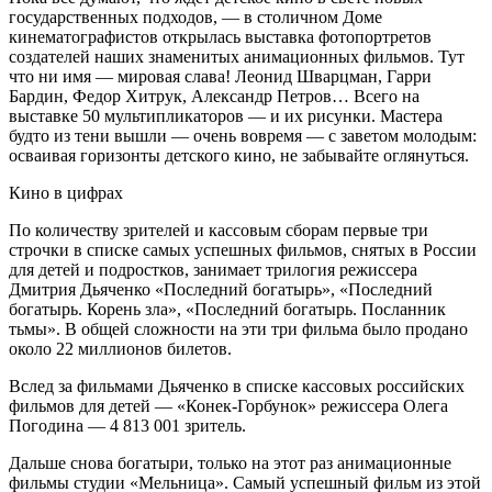
государственных подходов, — в столичном Доме
кинематографистов открылась выставка фотопортретов
создателей наших знаменитых анимационных фильмов. Тут
что ни имя — мировая слава! Леонид Шварцман, Гарри
Бардин, Федор Хитрук, Александр Петров… Всего на
выставке 50 мультипликаторов — и их рисунки. Мастера
будто из тени вышли — очень вовремя — с заветом молодым:
осваивая горизонты детского кино, не забывайте оглянуться.
Кино в цифрах
По количеству зрителей и кассовым сборам первые три
строчки в списке самых успешных фильмов, снятых в России
для детей и подростков, занимает трилогия режиссера
Дмитрия Дьяченко «Последний богатырь», «Последний
богатырь. Корень зла», «Последний богатырь. Посланник
тьмы». В общей сложности на эти три фильма было продано
около 22 миллионов билетов.
Вслед за фильмами Дьяченко в списке кассовых российских
фильмов для детей — «Конек-Горбунок» режиссера Олега
Погодина — 4 813 001 зритель.
Дальше снова богатыри, только на этот раз анимационные
фильмы студии «Мельница». Самый успешный фильм из этой