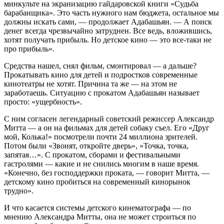
минкульте на экранизацию гайдаровской книги «Судьба
барабанщика». Это часть нужного нам бюджета, остальное мы
должны искать сами, — продолжает Адабашьян. — А поиск
денег всегда чрезвычайно затруднен. Все ведь, вложившись,
хотят получать прибыль. Но детское кино — это все-таки не
про прибыль».
Средства нашел, снял фильм, смонтировал — а дальше?
Прокатывать кино для детей и подростков современные
кинотеатры не хотят. Причина та же — на этом не
заработаешь. Ситуацию с прокатом Адабашьян называет
просто: «ущербность».
С ним согласен легендарный советский режиссер Александр
Митта — а он на фильмах для детей собаку съел. Его «Друг
мой, Колька!» посмотрели почти 24 миллиона зрителей.
Потом были «Звонят, откройте дверь», «Точка, точка,
запятая…». С прокатом, сборами и фестивальными
гастролями — какие и не снились многим в наше время.
«Конечно, без господдержки проката, — говорит Митта, —
детскому кино пробиться на современный кинорынок
трудно».
И что касается системы детского кинематографа — по
мнению Александра Митты, она не может строиться по