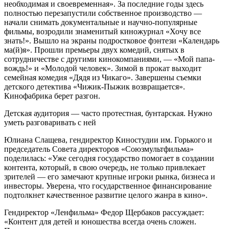
необходимая и своевременная». За последние годы здесь
полностью перезапустили собственное производство —
начали снимать документальные и научно-популярные
фильмы, возродили знаменитый киножурнал «Хочу все
знать!». Вышло на экраны подростковое фэнтези «Календарь
ма(й)я». Прошли премьеры двух комедий, снятых в
сотрудничестве с другими кинокомпаниями, — «Мой папа-
вождь!» и «Молодой человек». Зимой в прокат выходит
семейная комедия «Дядя из Чикаго». Завершены съемки
детского детектива «Чижик-Пыжик возвращается».
Кинофабрика берет разгон.
Детская аудитория — часто протестная, бунтарская. Нужно
уметь разговаривать с ней
Юлиана Слащева, гендиректор Киностудии им. Горького и
председатель Совета директоров «Союзмультфильма»
поделилась: «Уже сегодня государство помогает в создании
контента, который, в свою очередь, не только привлекает
зрителей — его замечают крупные игроки рынка, бизнеса и
инвесторы. Уверена, что государственное финансирование
подтолкнет качественное развитие целого жанра в кино».
Гендиректор «Ленфильма» Федор Щербаков рассуждает:
«Контент для детей и юношества всегда очень сложен.