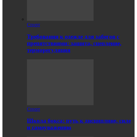
Спорт
Требования к одежде для забегов с
препятствиями: защита, сцепление,
терморегуляция
Спорт
Школа бокса: путь к дисциплине, силе
и самоуважению