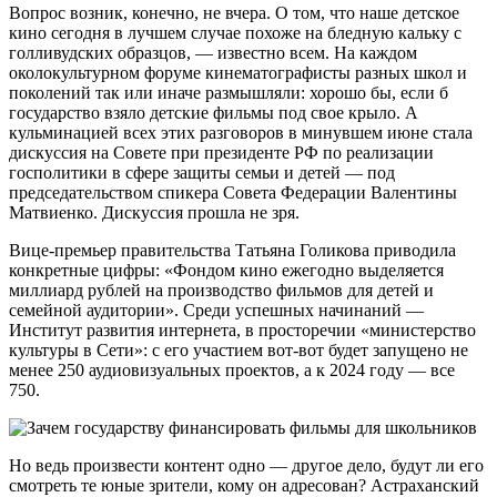
Вопрос возник, конечно, не вчера. О том, что наше детское
кино сегодня в лучшем случае похоже на бледную кальку с
голливудских образцов, — известно всем. На каждом
околокультурном форуме кинематографисты разных школ и
поколений так или иначе размышляли: хорошо бы, если б
государство взяло детские фильмы под свое крыло. А
кульминацией всех этих разговоров в минувшем июне стала
дискуссия на Совете при президенте РФ по реализации
госполитики в сфере защиты семьи и детей — под
председательством спикера Совета Федерации Валентины
Матвиенко. Дискуссия прошла не зря.
Вице-премьер правительства Татьяна Голикова приводила
конкретные цифры: «Фондом кино ежегодно выделяется
миллиард рублей на производство фильмов для детей и
семейной аудитории». Среди успешных начинаний —
Институт развития интернета, в просторечии «министерство
культуры в Сети»: с его участием вот-вот будет запущено не
менее 250 аудиовизуальных проектов, а к 2024 году — все
750.
Но ведь произвести контент одно — другое дело, будут ли его
смотреть те юные зрители, кому он адресован? Астраханский