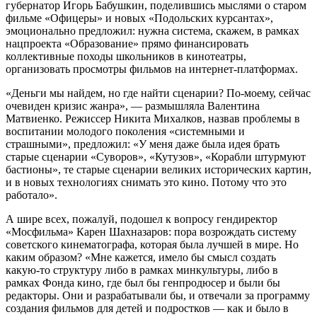
губернатор Игорь Бабушкин, поделившись мыслями о старом
фильме «Офицеры» и новых «Подольских курсантах»,
эмоционально предложил: нужна система, скажем, в рамках
нацпроекта «Образование» прямо финансировать
коллективные походы школьников в кинотеатры,
организовать просмотры фильмов на интернет-платформах.
«Деньги мы найдем, но где найти сценарии? По-моему, сейчас
очевиден кризис жанра», — размышляла Валентина
Матвиенко. Режиссер Никита Михалков, назвав проблемы в
воспитании молодого поколения «системными и
страшными», предложил: «У меня даже была идея брать
старые сценарии «Суворов», «Кутузов», «Корабли штурмуют
бастионы», те старые сценарии великих исторических картин,
и в новых технологиях снимать это кино. Потому что это
работало».
А шире всех, пожалуй, подошел к вопросу гендиректор
«Мосфильма» Карен Шахназаров: пора возрождать систему
советского кинематографа, которая была лучшей в мире. Но
каким образом? «Мне кажется, имело бы смысл создать
какую-то структуру либо в рамках минкультуры, либо в
рамках Фонда кино, где был бы генпродюсер и были бы
редакторы. Они и разрабатывали бы, и отвечали за программу
создания фильмов для детей и подростков — как и было в