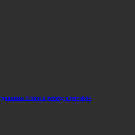
дование: Ключ к успеху в ритейле