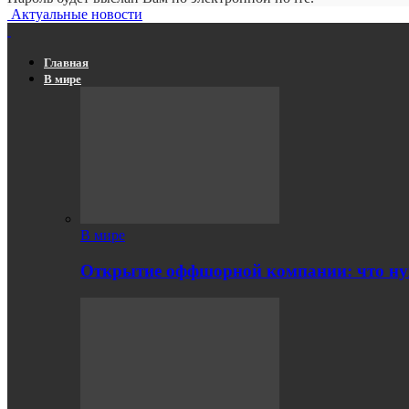
Актуальные новости
Главная
В мире
В мире
Открытие оффшорной компании: что ну