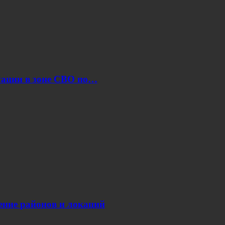
уации в зоне СВО по…
нение районов и локаций