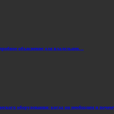
одробное объяснение для владельцев…
еского оборудования: когда он необходим и поче