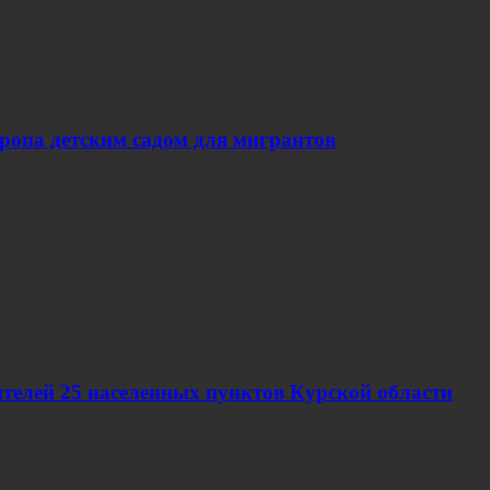
вропа детским садом для мигрантов
телей 25 населенных пунктов Курской области