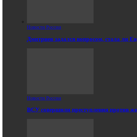
Новости России
Дмитриев задался вопросом, стала ли Е
Новости России
ВСУ совершили преступления против жи