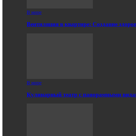
В мире
Вентиляция в квартире: Создание здор
В мире
Кулинарный театр с панорамными вид