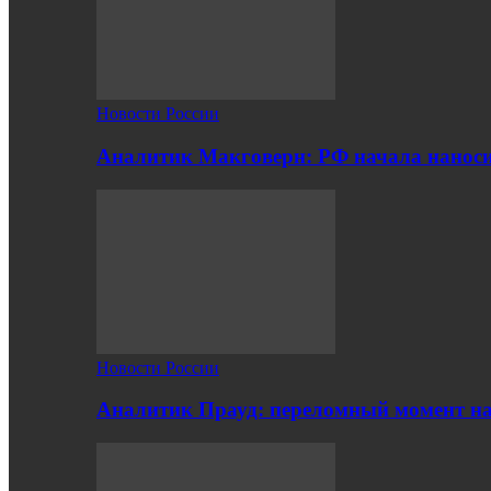
Новости России
Аналитик Макговерн: РФ начала нанос
Новости России
Аналитик Прауд: переломный момент на