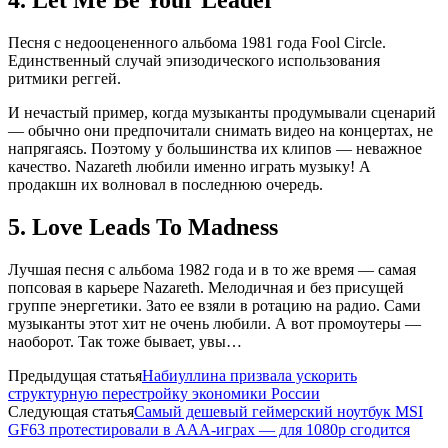
4. Let Me Be Your Leader
Песня с недооцененного альбома 1981 года Fool Circle.
Единственный случай эпизодического использования
ритмики реггей.
И нечастый пример, когда музыканты продумывали сценарий
— обычно они предпочитали снимать видео на концертах, не
напрягаясь. Поэтому у большинства их клипов — неважное
качество. Nazareth любили именно играть музыку! А
продакшн их волновал в последнюю очередь.
5. Love Leads To Madness
Лучшая песня с альбома 1982 года и в то же время — самая
попсовая в карьере Nazareth. Мелодичная и без присущей
группе энергетики. Зато ее взяли в ротацию на радио. Сами
музыканты этот хит не очень любили. А вот промоутеры —
наоборот. Так тоже бывает, увы…
Предыдущая статья
Набиуллина призвала ускорить
структурную перестройку экономики России
Следующая статья
Самый дешевый геймерский ноутбук MSI
GF63 протестировали в ААА-играх — для 1080p сгодится