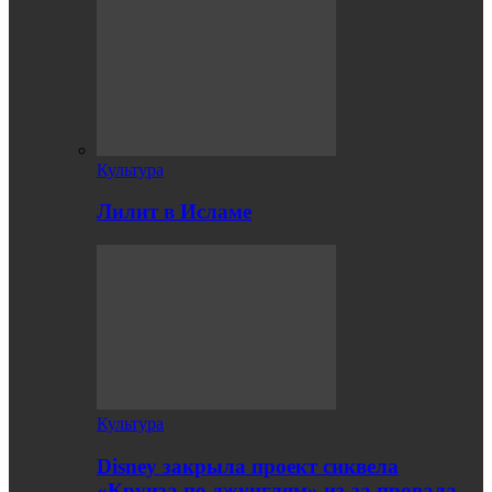
Культура
Лилит в Исламе
Культура
Disney закрыла проект сиквела
«Круиза по джунглям» из-за провала