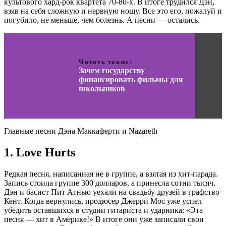
культового хард-рок квартета 70-80-х. В итоге трудился Дэн,
взяв на себя сложную и нервную ношу. Все это его, пожалуй и
погубило, не меньше, чем болезнь. А песни — остались.
Читать также:
Зачем государству
финансировать фильмы для
школьников
Главные песни Дэна Маккаферти и Nazareth
1. Love Hurts
Редкая песня, написанная не в группе, а взятая из хит-парада.
Запись стоила группе 300 долларов, а принесла сотни тысяч.
Дэн и басист Пит Агнью уехали на свадьбу друзей в графство
Кент. Когда вернулись, продюсер Джерри Мос уже успел
убедить оставшихся в студии гитариста и ударника: «Эта
песня — хит в Америке!» В итоге они уже записали свои