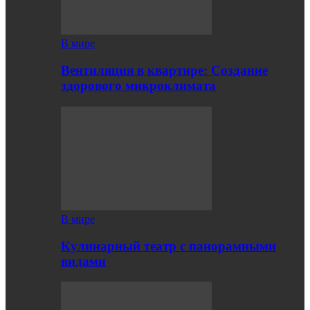
В мире
Вентиляция в квартире: Создание
здорового микроклимата
В мире
Кулинарный театр с панорамными
видами