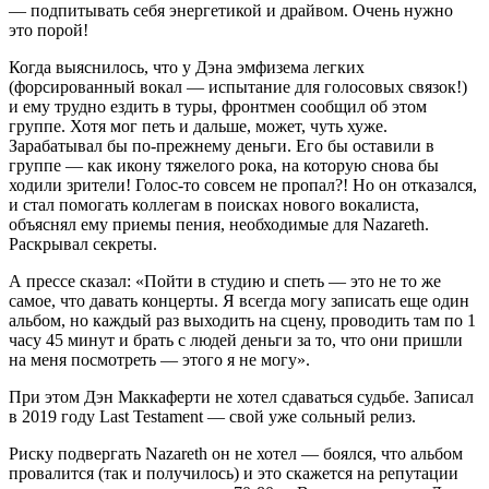
— подпитывать себя энергетикой и драйвом. Очень нужно
это порой!
Когда выяснилось, что у Дэна эмфизема легких
(форсированный вокал — испытание для голосовых связок!)
и ему трудно ездить в туры, фронтмен сообщил об этом
группе. Хотя мог петь и дальше, может, чуть хуже.
Зарабатывал бы по-прежнему деньги. Его бы оставили в
группе — как икону тяжелого рока, на которую снова бы
ходили зрители! Голос-то совсем не пропал?! Но он отказался,
и стал помогать коллегам в поисках нового вокалиста,
объяснял ему приемы пения, необходимые для Nazareth.
Раскрывал секреты.
А прессе сказал: «Пойти в студию и спеть — это не то же
самое, что давать концерты. Я всегда могу записать еще один
альбом, но каждый раз выходить на сцену, проводить там по 1
часу 45 минут и брать с людей деньги за то, что они пришли
на меня посмотреть — этого я не могу».
При этом Дэн Маккаферти не хотел сдаваться судьбе. Записал
в 2019 году Last Testament — свой уже сольный релиз.
Риску подвергать Nazareth он не хотел — боялся, что альбом
провалится (так и получилось) и это скажется на репутации