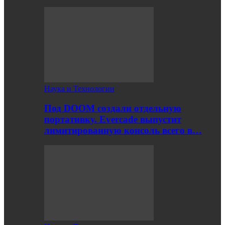
Наука и Технологии
Под DOOM создали отдельную
портативку. Evercade выпустит
лимитированную консоль всего в…