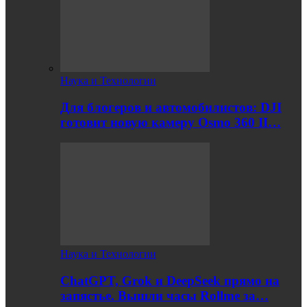
Наука и Технологии
Для блогеров и автомобилистов: DJI
готовит новую камеру Osmo 360 II…
Наука и Технологии
ChatGPT, Grok и DeepSeek прямо на
запястье. Вышли часы Rollme за…