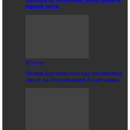
первой части
Культура
Чедвик Боузман получил посмертную
звезду на Голливудской Аллее славы