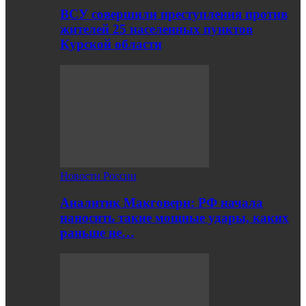
ВСУ совершили преступления против
жителей 25 населенных пунктов
Курской области
Новости России
Аналитик Макговерн: РФ начала
наносить такие мощные удары, каких
раньше не…