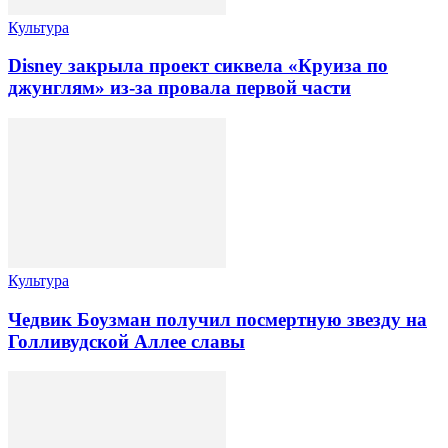
Культура
Disney закрыла проект сиквела «Круиза по
джунглям» из-за провала первой части
Культура
Чедвик Боузман получил посмертную звезду на
Голливудской Аллее славы