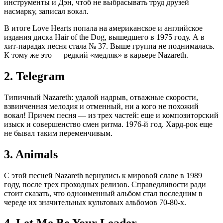
инструменты и Дэн, чтоб не выбрасывать труд друзей
насмарку, записал вокал.
В итоге Love Hearts попала на американское и английское
издания диска Hair of the Dog, вышедшего в 1975 году. А в
хит-парадах песня стала № 37. Выше группа не поднималась.
К тому же это — редкий «медляк» в карьере Nazareth.
2. Telegram
Типичный Nazareth: удалой надрыв, отважные скорости,
взвинченная мелодия и отменный, ни а кого не похожий
вокал! Причем песня — из трех частей: еще и композиторский
изыск и совершенство смен ритма. 1976-й год. Хард-рок еще
не бывал таким переменчивым.
3. Animals
C этой песней Nazareth вернулись к мировой славе в 1989
году, после трех проходных релизов. Справедливости ради
стоит сказать, что одноименный альбом стал последним в
череде их значительных культовых альбомов 70-80-х.