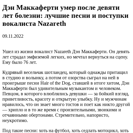
Дэн Маккаферти умер после девяти
лет болезни: лучшие песни и поступки
вокалиста Nazareth
09.11.2022
Ушел из жизни вокалист Nazareth Дэн Маккаферти. Он девять
лет страдал эмфиземой легких, но мечтал вернуться на сцену.
Ему было 76 лет.
Кудрявый весельчак шотландец, который однажды притащил
в студию и волынку, а потом от озорства сыграл на ней в
проигрыше песни Hair of the Dog, ставшей в итоге хитом, Дэн
Маккаферти был удивительным музыкантом и человеком.
Певцом, в которого влюблялись девушки — за бойкий взгляд,
приветливость, красоту и открытую улыбку. Ну и мужчинам
нравилось, что он знает много тостов и поет как никто другой
— хрипло и в то же время с пронзительными, звонкими и
отчаянными обертонами. Стремительно, напористо,
неукротимо.
Под такие песни: хоть на футбол, хоть седлать мотоцикл, хоть