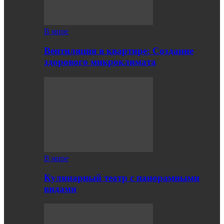
В мире
Вентиляция в квартире: Создание
здорового микроклимата
В мире
Кулинарный театр с панорамными
видами