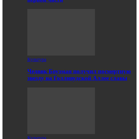
Культура
Чедвик Боузман получил посмертную
звезду на Голливудской Аллее славы
Культура