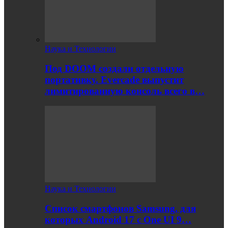
Наука и Технологии
Под DOOM создали отдельную
портативку. Evercade выпустит
лимитированную консоль всего в…
Наука и Технологии
Список смартфонов Samsung, для
которых Android 17 с One UI 9…