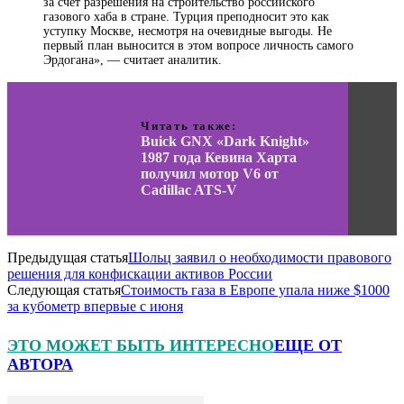
за счет разрешения на строительство российского
газового хаба в стране. Турция преподносит это как
уступку Москве, несмотря на очевидные выгоды. Не
первый план выносится в этом вопросе личность самого
Эрдогана», — считает аналитик.
Читать также:
Buick GNX «Dark Knight»
1987 года Кевина Харта
получил мотор V6 от
Cadillac ATS-V
Предыдущая статья
Шольц заявил о необходимости правового
решения для конфискации активов России
Следующая статья
Стоимость газа в Европе упала ниже $1000
за кубометр впервые с июня
ЭТО МОЖЕТ БЫТЬ ИНТЕРЕСНО
ЕЩЕ ОТ
АВТОРА