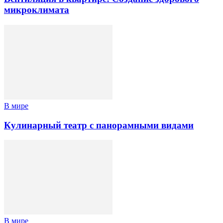
микроклимата
В мире
Кулинарный театр с панорамными видами
В мире