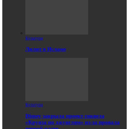
Культура
Лилит в Исламе
Культура
Disney закрыла проект сиквела
«Круиза по джунглям» из-за провала
первой части