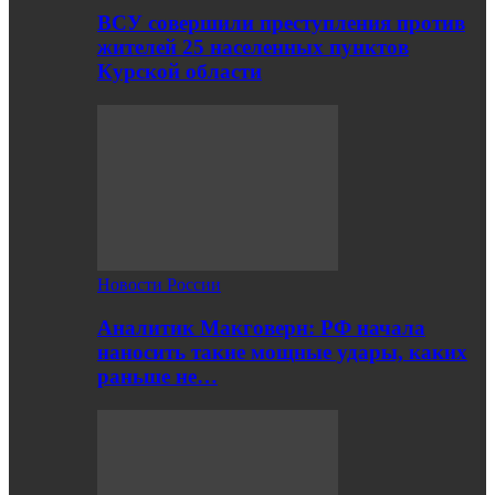
ВСУ совершили преступления против
жителей 25 населенных пунктов
Курской области
Новости России
Аналитик Макговерн: РФ начала
наносить такие мощные удары, каких
раньше не…