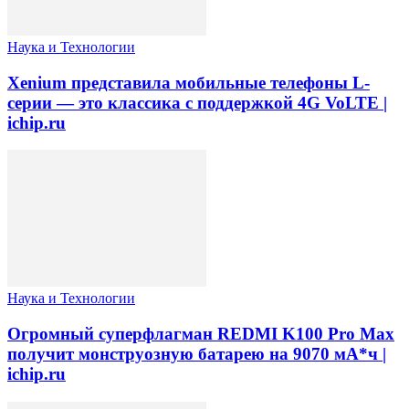
Наука и Технологии
Xenium представила мобильные телефоны L-
серии — это классика с поддержкой 4G VoLTE |
ichip.ru
Наука и Технологии
Огромный суперфлагман REDMI K100 Pro Max
получит монструозную батарею на 9070 мА*ч |
ichip.ru