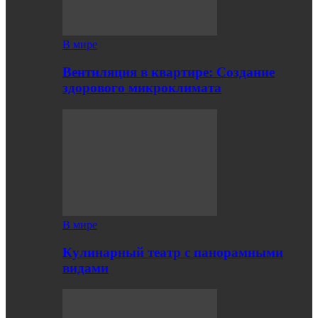
В мире
Вентиляция в квартире: Создание
здорового микроклимата
В мире
Кулинарный театр с панорамными
видами