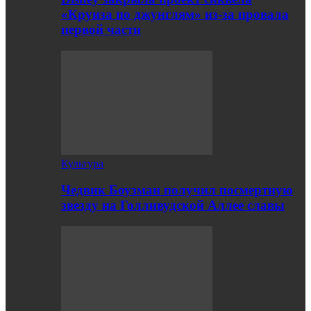
«Круиза по джунглям» из-за провала
первой части
Культура
Чедвик Боузман получил посмертную
звезду на Голливудской Аллее славы