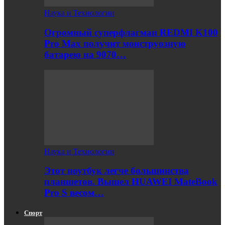
Наука и Технологии
Огромный суперфлагман REDMI K100
Pro Max получит монструозную
батарею на 9070…
Наука и Технологии
Этот ноутбук легче большинства
планшетов. Вышел HUAWEI MateBook
Pro S весом…
Спорт