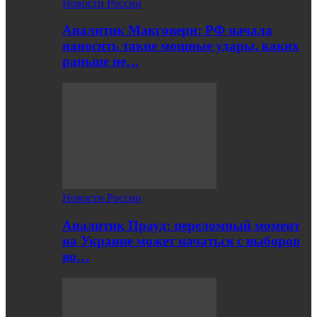
Новости России
Аналитик Макговерн: РФ начала
наносить такие мощные удары, каких
раньше не…
Новости России
Аналитик Прауд: переломный момент
на Украине может начаться с выборов
во…