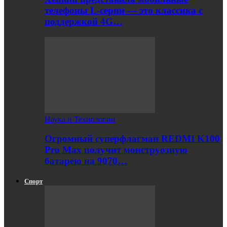
телефоны L-серии — это классика с
поддержкой 4G…
Наука и Технологии
Огромный суперфлагман REDMI K100
Pro Max получит монструозную
батарею на 9070…
Спорт