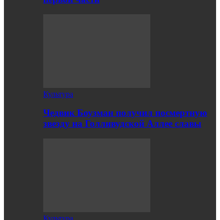
Культура
Чедвик Боузман получил посмертную
звезду на Голливудской Аллее славы
Культура