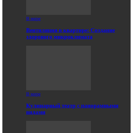
В мире
Вентиляция в квартире: Создание
здорового микроклимата
В мире
Кулинарный театр с панорамными
видами