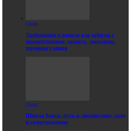
Спорт
Требования к одежде для забегов с
препятствиями: защита, сцепление,
терморегуляция
Спорт
Школа бокса: путь к дисциплине, силе
и самоуважению