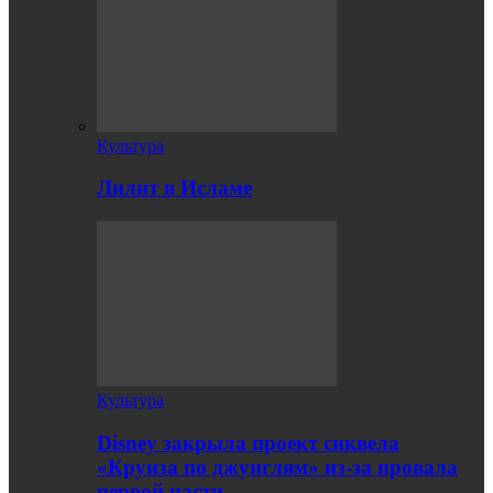
Культура
Лилит в Исламе
Культура
Disney закрыла проект сиквела
«Круиза по джунглям» из-за провала
первой части