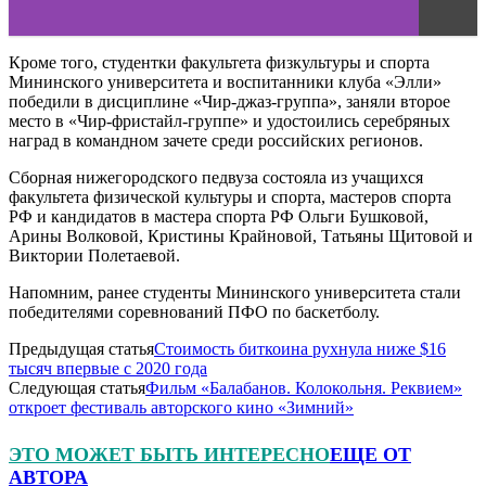
Кроме того, студентки факультета физкультуры и спорта
Мининского университета и воспитанники клуба «Элли»
победили в дисциплине «Чир-джаз-группа», заняли второе
место в «Чир-фристайл-группе» и удостоились серебряных
наград в командном зачете среди российских регионов.
Сборная нижегородского педвуза состояла из учащихся
факультета физической культуры и спорта, мастеров спорта
РФ и кандидатов в мастера спорта РФ Ольги Бушковой,
Арины Волковой, Кристины Крайновой, Татьяны Щитовой и
Виктории Полетаевой.
Напомним, ранее студенты Мининского университета стали
победителями соревнований ПФО по баскетболу.
Предыдущая статья
Стоимость биткоина рухнула ниже $16
тысяч впервые с 2020 года
Следующая статья
Фильм «Балабанов. Колокольня. Реквием»
откроет фестиваль авторского кино «Зимний»
ЭТО МОЖЕТ БЫТЬ ИНТЕРЕСНО
ЕЩЕ ОТ
АВТОРА