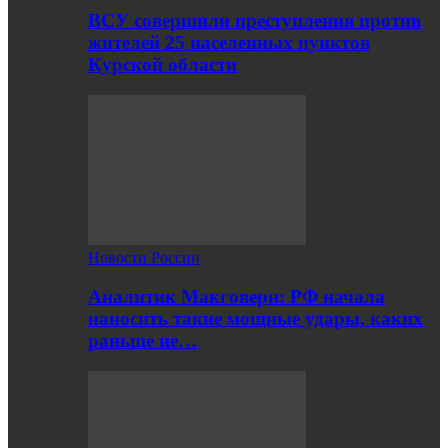
ВСУ совершили преступления против
жителей 25 населенных пунктов
Курской области
Новости России
Аналитик Макговерн: РФ начала
наносить такие мощные удары, каких
раньше не…