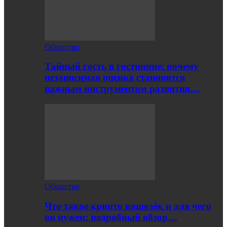
Общество
Тайный гость в гостинице: почему
независимая оценка становится
важным инструментом развития…
Общество
Что такое крипто кошелёк и для чего
он нужен: подробный обзор…