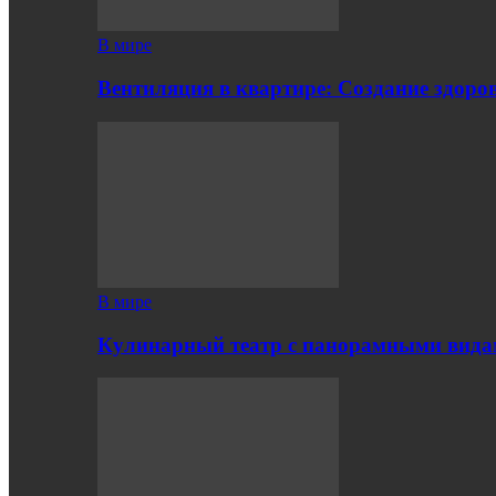
В мире
Вентиляция в квартире: Создание здор
В мире
Кулинарный театр с панорамными вид