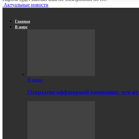
Актуальные новости
Главная
В мире
В мире
Открытие оффшорной компании: что ну