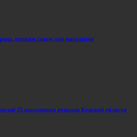
вропа детским садом для мигрантов
телей 25 населенных пунктов Курской области