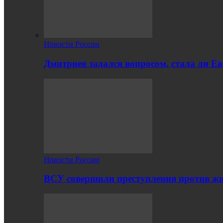
Новости России
Дмитриев задался вопросом, стала ли Е
Новости России
ВСУ совершили преступления против жи