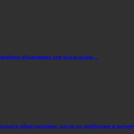
одробное объяснение для владельцев…
еского оборудования: когда он необходим и поче