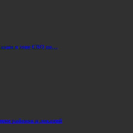
уации в зоне СВО по…
нение районов и локаций