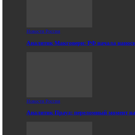
Новости России
Аналитик Макговерн: РФ начала нанос
Новости России
Аналитик Прауд: переломный момент на