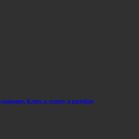
дование: Ключ к успеху в ритейле