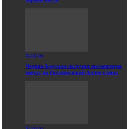
Культура
Чедвик Боузман получил посмертную
звезду на Голливудской Аллее славы
Культура