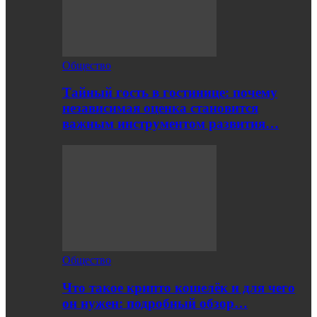
Общество
Тайный гость в гостинице: почему
независимая оценка становится
важным инструментом развития…
Общество
Что такое крипто кошелёк и для чего
он нужен: подробный обзор…