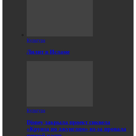
Культура
Лилит в Исламе
Культура
Disney закрыла проект сиквела
«Круиза по джунглям» из-за провала
первой части