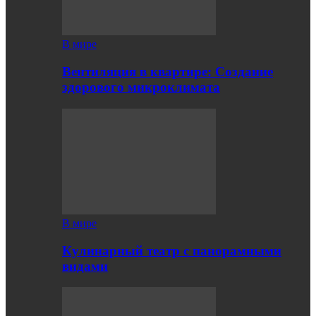
В мире
Вентиляция в квартире: Создание
здорового микроклимата
В мире
Кулинарный театр с панорамными
видами