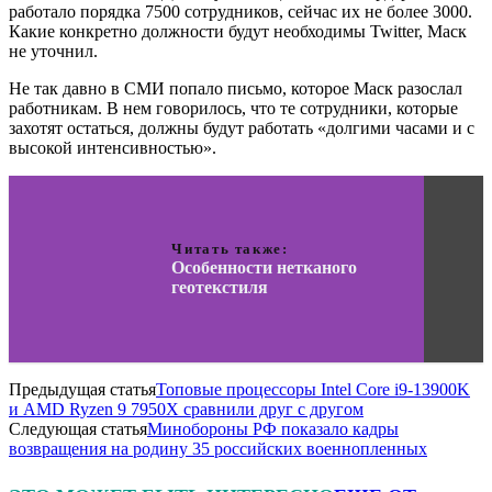
работало порядка 7500 сотрудников, сейчас их не более 3000.
Какие конкретно должности будут необходимы Twitter, Маск
не уточнил.
Не так давно в СМИ попало письмо, которое Маск разослал
работникам. В нем говорилось, что те сотрудники, которые
захотят остаться, должны будут работать «долгими часами и с
высокой интенсивностью».
Читать также:
Особенности нетканого
геотекстиля
Предыдущая статья
Топовые процессоры Intel Core i9-13900K
и AMD Ryzen 9 7950X сравнили друг с другом
Следующая статья
Минобороны РФ показало кадры
возвращения на родину 35 российских военнопленных