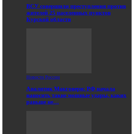
ВСУ совершили преступления против
жителей 25 населенных пунктов
Курской области
Новости России
Аналитик Макговерн: РФ начала
наносить такие мощные удары, каких
раньше не…