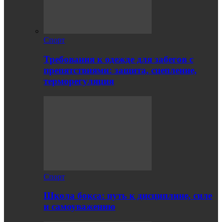
Спорт
Требования к одежде для забегов с
препятствиями: защита, сцепление,
терморегуляция
Спорт
Школа бокса: путь к дисциплине, силе
и самоуважению