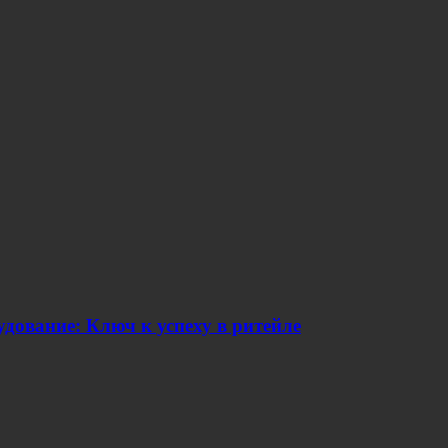
дование: Ключ к успеху в ритейле