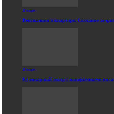
В мире
Вентиляция в квартире: Создание здор
В мире
Кулинарный театр с панорамными вид