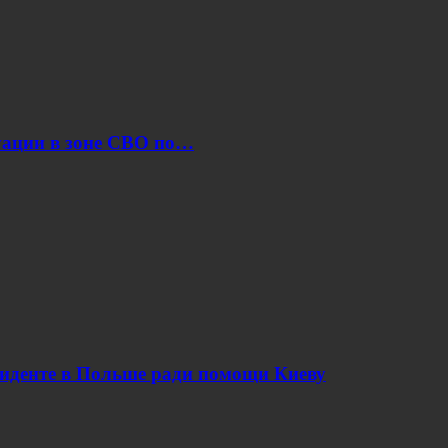
уации в зоне СВО по…
циденте в Польше ради помощи Киеву