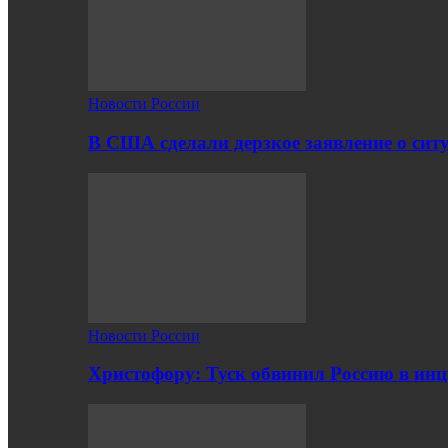
Новости России
В США сделали дерзкое заявление о сит
Новости России
Христофору: Туск обвинил Россию в ин