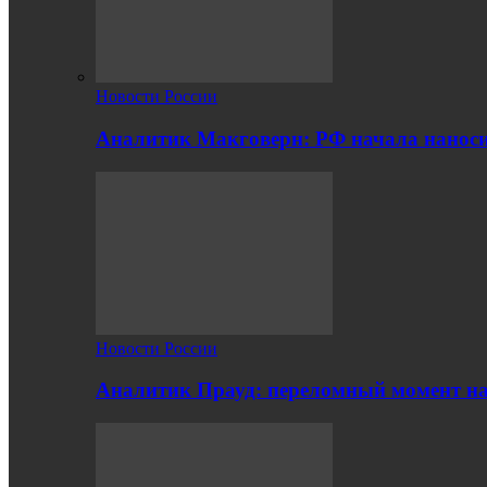
Новости России
Аналитик Макговерн: РФ начала нанос
Новости России
Аналитик Прауд: переломный момент на