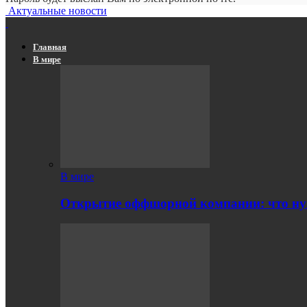
Актуальные новости
Главная
В мире
В мире
Открытие оффшорной компании: что ну