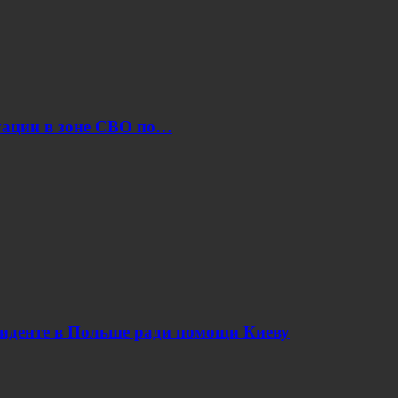
уации в зоне СВО по…
циденте в Польше ради помощи Киеву