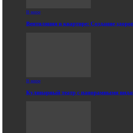
В мире
Вентиляция в квартире: Создание здор
В мире
Кулинарный театр с панорамными вид