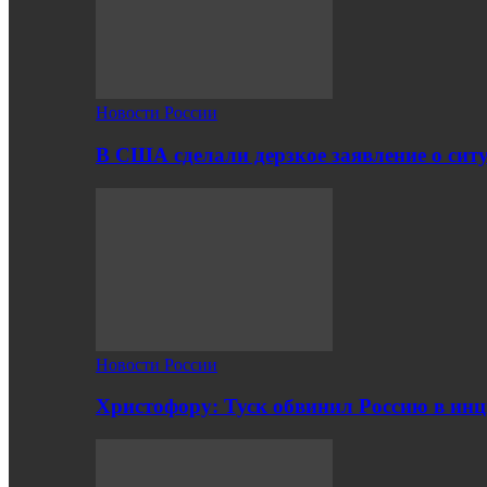
Новости России
В США сделали дерзкое заявление о сит
Новости России
Христофору: Туск обвинил Россию в ин