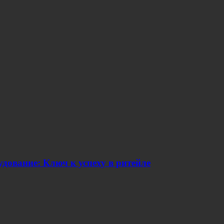
дование: Ключ к успеху в ритейле