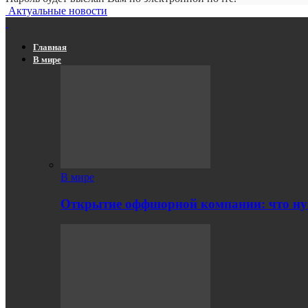
Актуальные новости
Главная
В мире
В мире
Открытие оффшорной компании: что ну