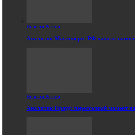
Новости России
Аналитик Макговерн: РФ начала нанос
Новости России
Аналитик Прауд: переломный момент на