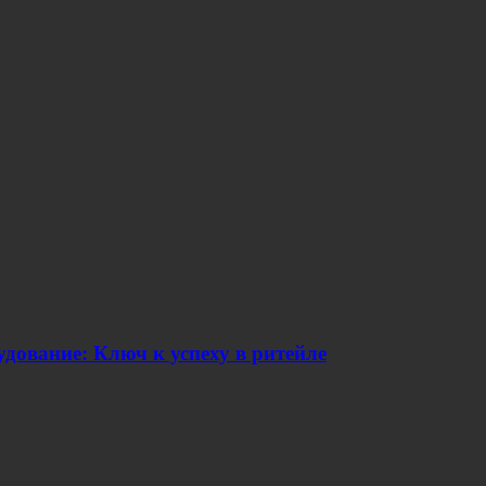
дование: Ключ к успеху в ритейле