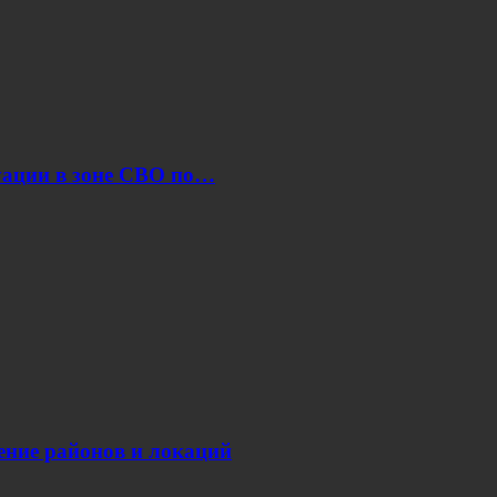
уации в зоне СВО по…
нение районов и локаций