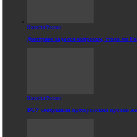
Новости России
Дмитриев задался вопросом, стала ли Е
Новости России
ВСУ совершили преступления против жи