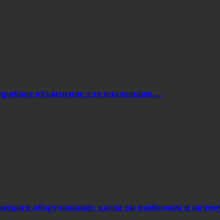
одробное объяснение для владельцев…
еского оборудования: когда он необходим и поче