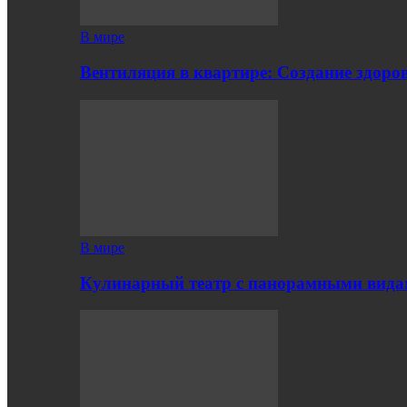
В мире
Вентиляция в квартире: Создание здор
В мире
Кулинарный театр с панорамными вид