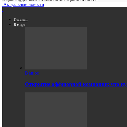
Актуальные новости
Главная
В мире
В мире
Открытие оффшорной компании: что ну