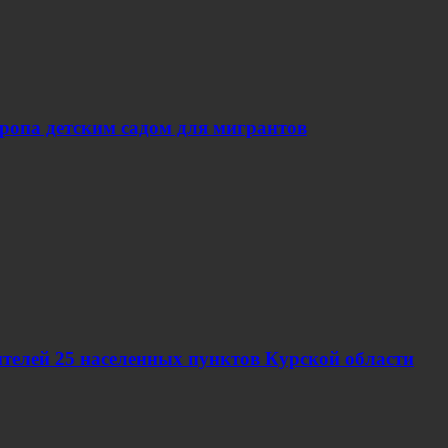
вропа детским садом для мигрантов
телей 25 населенных пунктов Курской области