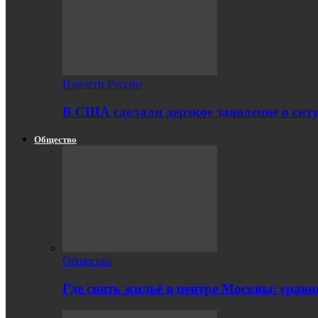
Новости России
В США сделали дерзкое заявление о сит
Общество
Общество
Где снять жильё в центре Москвы: срав