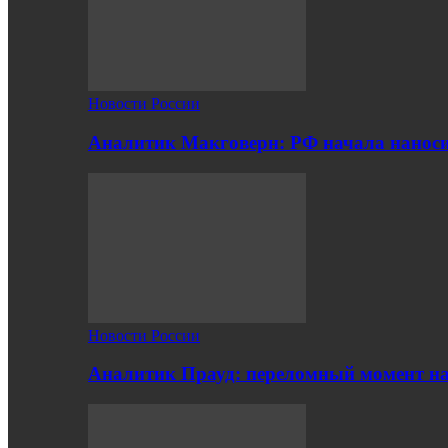
Новости России
Аналитик Макговерн: РФ начала нанос
Новости России
Аналитик Прауд: переломный момент на