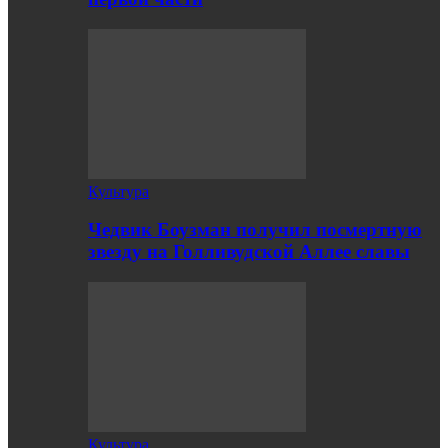
Культура
Чедвик Боузман получил посмертную
звезду на Голливудской Аллее славы
Культура