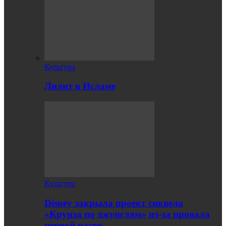
Культура
Лилит в Исламе
Культура
Disney закрыла проект сиквела
«Круиза по джунглям» из-за провала
первой части