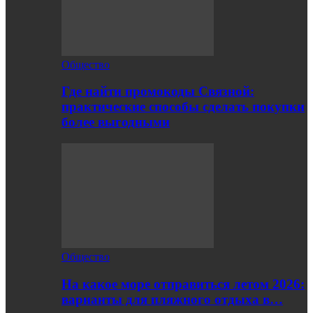
Общество
Где найти промокоды Связной:
практические способы сделать покупки
более выгодными
Общество
На какое море отправиться летом 2026:
варианты для пляжного отдыха в…