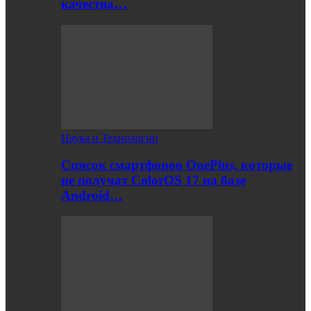
качества…
Наука и Технологии
Список смартфонов OnePlus, которые
не получат ColorOS 17 на базе
Android…