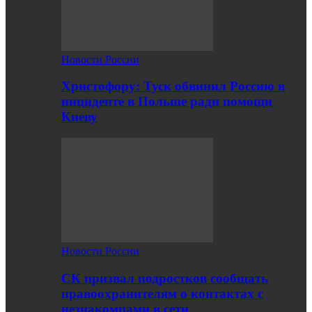
Новости России
Христофору: Туск обвинил Россию в
инциденте в Польше ради помощи
Киеву
Новости России
СК призвал подростков сообщать
правоохранителям о контактах с
незнакомцами в сети