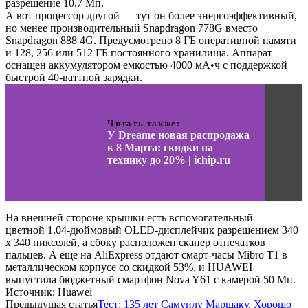
разрешение 10,7 Мп.
А вот процессор другой — тут он более энергоэффективный,
но менее производительный Snapdragon 778G вместо
Snapdragon 888 4G. Предусмотрено 8 ГБ оперативной памяти
и 128, 256 или 512 ГБ постоянного хранилища. Аппарат
оснащен аккумулятором емкостью 4000 мА•ч с поддержкой
быстрой 40-ваттной зарядки.
Читать также:
У Dreame новая распродажа
к 8 Марта: скидки на
технику до 20% | ichip.ru
На внешней стороне крышки есть вспомогательный
цветной 1.04-дюймовый OLED-дисплейчик разрешением 340
x 340 пикселей, а сбоку расположен сканер отпечатков
пальцев. А еще на AliExpress отдают смарт-часы Mibro T1 в
металлическом корпусе со скидкой 53%, и HUAWEI
выпустила бюджетный смартфон Nova Y61 с камерой 50 Мп.
Источник: Huawei
Предыдущая статья
Тест: 135 лет Самуилу Маршаку. Хорошо