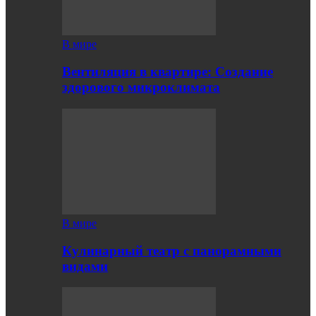
В мире
Вентиляция в квартире: Создание
здорового микроклимата
В мире
Кулинарный театр с панорамными
видами