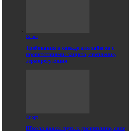
Спорт
Требования к одежде для забегов с
препятствиями: защита, сцепление,
терморегуляция
Спорт
Школа бокса: путь к дисциплине, силе