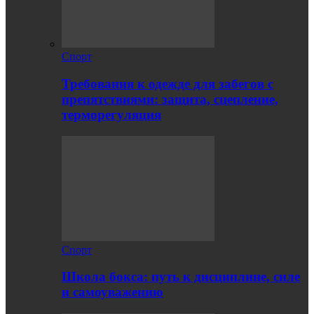
Спорт
Требования к одежде для забегов с
препятствиями: защита, сцепление,
терморегуляция
Спорт
Школа бокса: путь к дисциплине, силе
и самоуважению