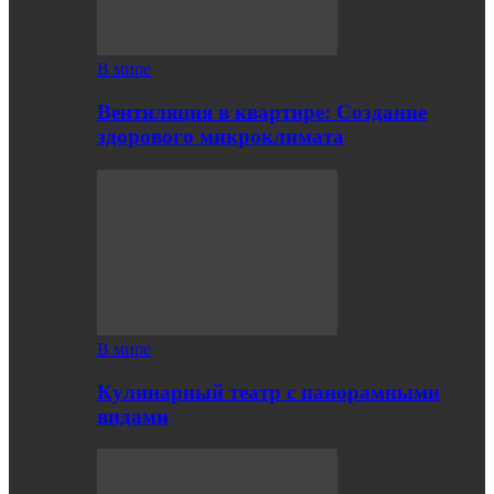
В мире
Вентиляция в квартире: Создание
здорового микроклимата
В мире
Кулинарный театр с панорамными
видами