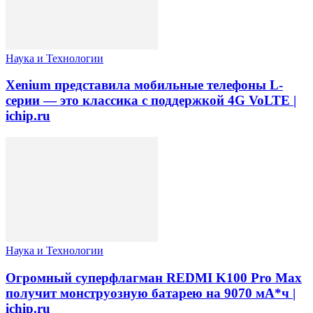
Наука и Технологии
Xenium представила мобильные телефоны L-
серии — это классика с поддержкой 4G VoLTE |
ichip.ru
Наука и Технологии
Огромный суперфлагман REDMI K100 Pro Max
получит монструозную батарею на 9070 мА*ч |
ichip.ru