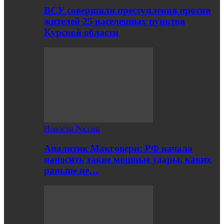
ВСУ совершили преступления против
жителей 25 населенных пунктов
Курской области
Новости России
Аналитик Макговерн: РФ начала
наносить такие мощные удары, каких
раньше не…