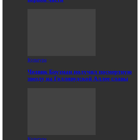
Культура
Чедвик Боузман получил посмертную
звезду на Голливудской Аллее славы
Культура