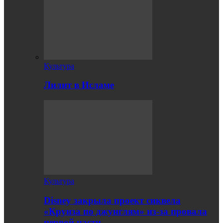
Культура
Лилит в Исламе
Культура
Disney закрыла проект сиквела
«Круиза по джунглям» из-за провала
первой части