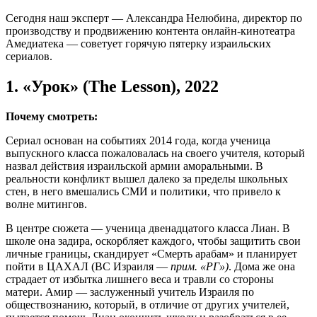
Сегодня наш эксперт — Александра Нелюбина, директор по
производству и продвижению контента онлайн-кинотеатра
Амедиатека — советует горячую пятерку израильских
сериалов.
1. «Урок» (The Lesson), 2022
Почему смотреть:
Сериал основан на событиях 2014 года, когда ученица
выпускного класса пожаловалась на своего учителя, который
назвал действия израильской армии аморальными. В
реальности конфликт вышел далеко за пределы школьных
стен, в него вмешались СМИ и политики, что привело к
волне митингов.
В центре сюжета — ученица двенадцатого класса Лиан. В
школе она задира, оскорбляет каждого, чтобы защитить свои
личные границы, скандирует «Смерть арабам» и планирует
пойти в ЦАХАЛ (ВС Израиля —
прим. «РГ»)
. Дома же она
страдает от избытка лишнего веса и травли со стороны
матери. Амир — заслуженный учитель Израиля по
обществознанию, который, в отличие от других учителей,