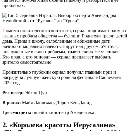
пытается помочь Лиан окончить школу и разобраться в ее
проблемах.
Помимо политического контекста, сериал поднимает одну из
главных проблем общества — буллинг. Родители травят детей
дома. Придя в школу, озлобленные и обиженные дети
начинают морально издеваться друг над другом. Учителя,
погруженные в свои проблемы, травят своих же учеников.
Кто прав, а кто виноват — сериал предлагает выбрать
зрителю самостоятельно.
Пронзительно глубокий сериал получил главный приз и
награду за лучшую женскую роль на фестивале Canneseries
2022 года.
Режиссер:
Эйтан Цур
В ролях:
Майя Ландсман, Дорон Бен-Давид
Где смотреть:
онлайн-кинотеатр Амедиатека
2. «Королева красоты Иерусалима»