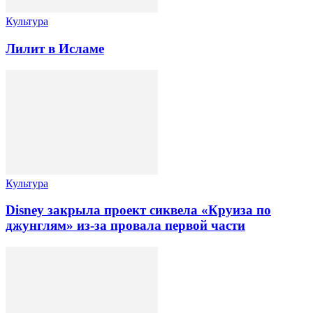
Культура
Лилит в Исламе
Культура
Disney закрыла проект сиквела «Круиза по
джунглям» из-за провала первой части