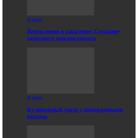
В мире
Вентиляция в квартире: Создание
здорового микроклимата
В мире
Кулинарный театр с панорамными
видами