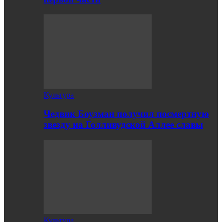
Культура
Чедвик Боузман получил посмертную
звезду на Голливудской Аллее славы
Культура