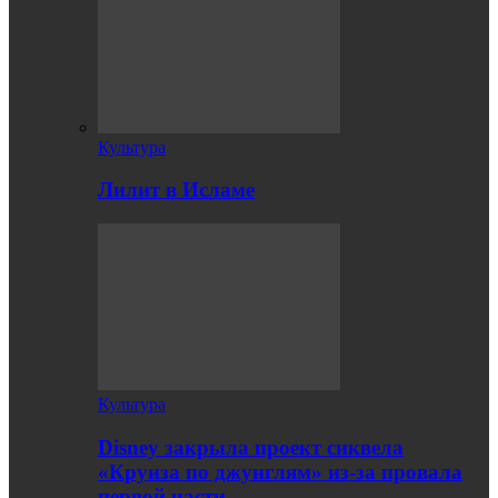
Культура
Лилит в Исламе
Культура
Disney закрыла проект сиквела
«Круиза по джунглям» из-за провала
первой части