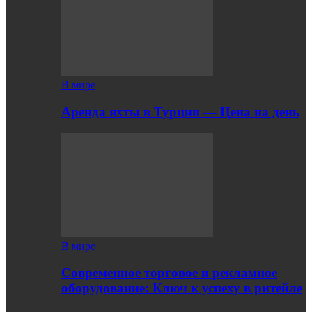
В мире
Аренда яхты в Турции — Цена на день
В мире
Современное торговое и рекламное
оборудование: Ключ к успеху в ритейле