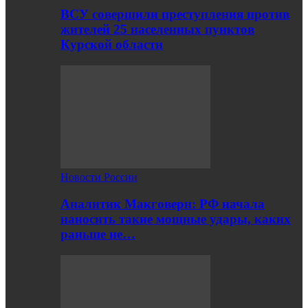
ВСУ совершили преступления против
жителей 25 населенных пунктов
Курской области
Новости России
Аналитик Макговерн: РФ начала
наносить такие мощные удары, каких
раньше не…