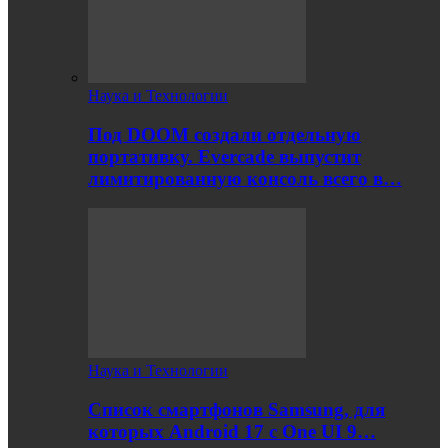
Наука и Технологии
Под DOOM создали отдельную
портативку. Evercade выпустит
лимитированную консоль всего в…
Наука и Технологии
Список смартфонов Samsung, для
которых Android 17 с One UI 9…