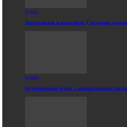
В мире
Вентиляция в квартире: Создание здор
В мире
Кулинарный театр с панорамными вид