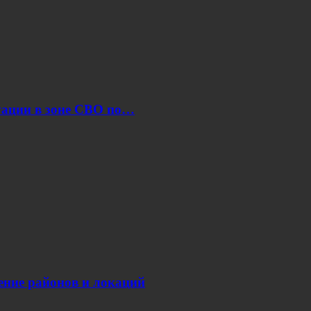
уации в зоне СВО по…
нение районов и локаций