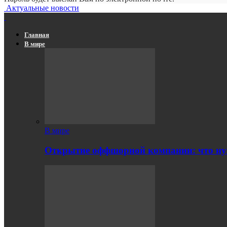
Актуальные новости
Главная
В мире
В мире
Открытие оффшорной компании: что ну