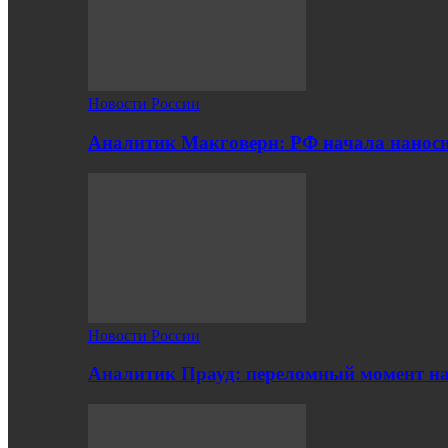
Новости России
Аналитик Макговерн: РФ начала нанос
Новости России
Аналитик Прауд: переломный момент на