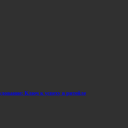
дование: Ключ к успеху в ритейле