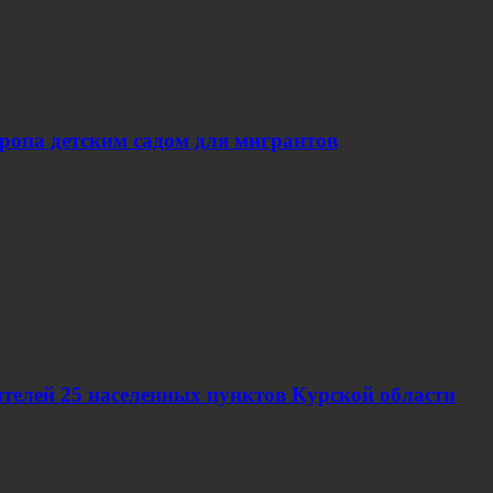
вропа детским садом для мигрантов
телей 25 населенных пунктов Курской области