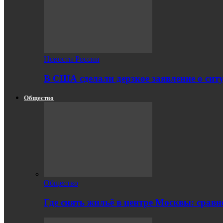
Новости России
В США сделали дерзкое заявление о сит
Общество
Общество
Где снять жильё в центре Москвы: срав