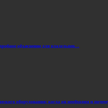
одробное объяснение для владельцев…
еского оборудования: когда он необходим и поче