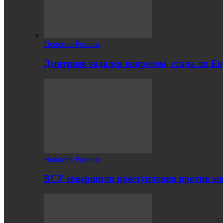
Новости России
Дмитриев задался вопросом, стала ли Е
Новости России
ВСУ совершили преступления против жи