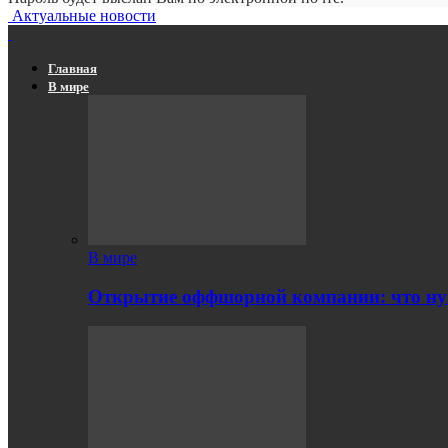
Актуальные новости
Главная
В мире
В мире
Открытие оффшорной компании: что ну