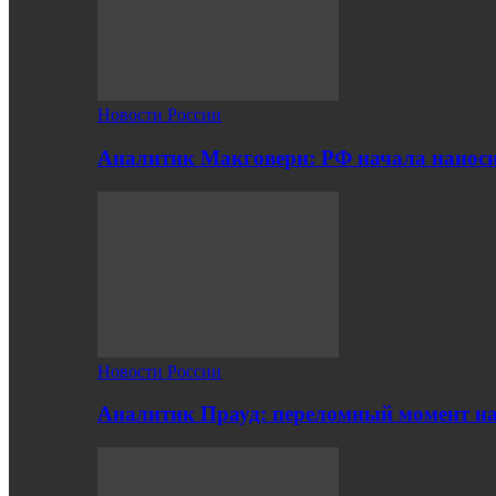
Новости России
Аналитик Макговерн: РФ начала нанос
Новости России
Аналитик Прауд: переломный момент на