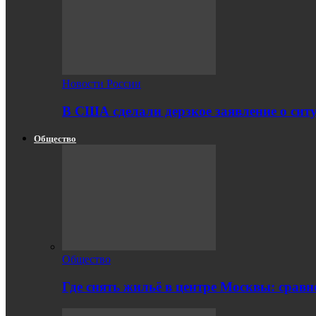
Новости России
В США сделали дерзкое заявление о сит
Общество
Общество
Где снять жильё в центре Москвы: срав