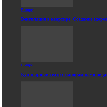
В мире
Вентиляция в квартире: Создание здор
В мире
Кулинарный театр с панорамными вид