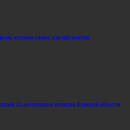
вропа детским садом для мигрантов
телей 25 населенных пунктов Курской области