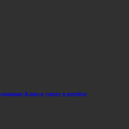
дование: Ключ к успеху в ритейле