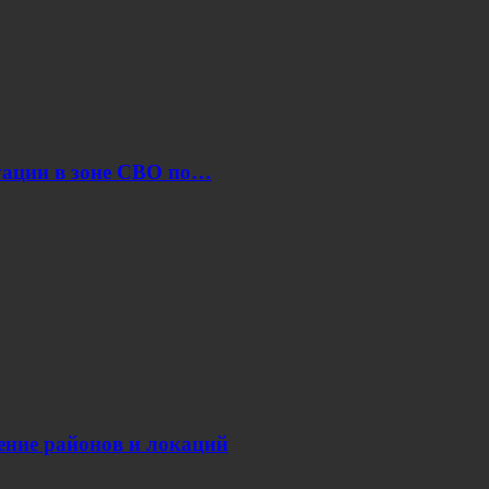
уации в зоне СВО по…
нение районов и локаций