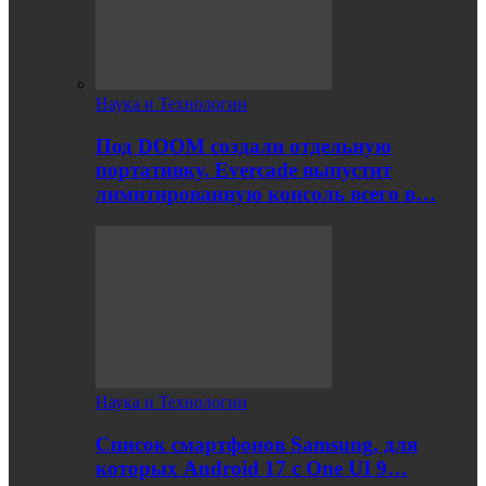
Наука и Технологии
Под DOOM создали отдельную
портативку. Evercade выпустит
лимитированную консоль всего в…
Наука и Технологии
Список смартфонов Samsung, для
которых Android 17 с One UI 9…