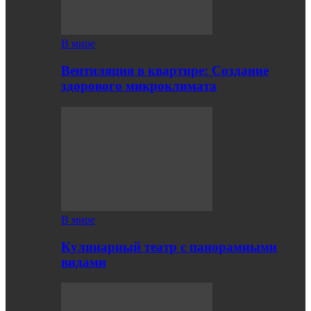
В мире
Вентиляция в квартире: Создание
здорового микроклимата
В мире
Кулинарный театр с панорамными
видами