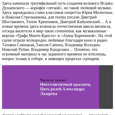
Здесь начинали триумфальный путь создания великого Исаака
Дунаевского — корифея «легкой», но такой любимой музыки.
Здесь зарождалась слава классиков оперетты Юрия Милютина
и Николая Стрельникова, для театра писали Дмитрий
Шостакович, Тихон Хренников, Дмитрий Кабалевский… А в
новые времена здесь возникла отечественная школа мюзикла,
отсюда вылетели в мир такие сочинения, как музыкальные
версии «Графа Монте-Кристо» и «Анны Карениной». На этой
сцене играли всенародно любимые благодаря кино и радио
Татьяна Савицкая, Таисия Санина, Владимир Володин,
Николай Рубан, Владимир Канделаки… Понятно, что
огромный материал в час экранного времени не втиснешь,
вопрос только в отборе, в зияющих прорехах сценария.
Читать также:
Интеллигентный красавец.
Пять ролей Александра
Лазарева