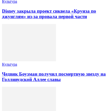
Культура
Disney закрыла проект сиквела «Круиза по
джунглям» из-за провала первой части
Культура
Чедвик Боузман получил посмертную звезду на
Голливудской Аллее славы