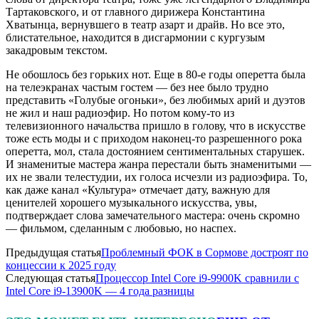
Тартаковского, и от главного дирижера Константина
Хватынца, вернувшего в театр азарт и драйв. Но все это,
блистательное, находится в дисгармонии с кургузым
закадровым текстом.
Не обошлось без горьких нот. Еще в 80-е годы оперетта была
на телеэкранах частым гостем — без нее было трудно
представить «Голубые огоньки», без любимых арий и дуэтов
не жил и наш радиоэфир. Но потом кому-то из
телевизионного начальства пришло в голову, что в искусстве
тоже есть моды и с приходом наконец-то разрешенного рока
оперетта, мол, стала достоянием сентиментальных старушек.
И знаменитые мастера жанра перестали быть знаменитыми —
их не звали телестудии, их голоса исчезли из радиоэфира. То,
как даже канал «Культура» отмечает дату, важную для
ценителей хорошего музыкального искусства, увы,
подтверждает слова замечательного мастера: очень скромно
— фильмом, сделанным с любовью, но наспех.
Предыдущая статья
Проблемный ФОК в Сормове достроят по
концессии к 2025 году
Следующая статья
Процессор Intel Core i9-9900K сравнили с
Intel Core i9-13900K — 4 года разницы