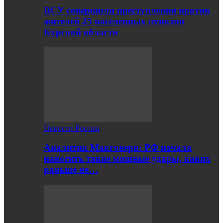
ВСУ совершили преступления против
жителей 25 населенных пунктов
Курской области
Новости России
Аналитик Макговерн: РФ начала
наносить такие мощные удары, каких
раньше не…