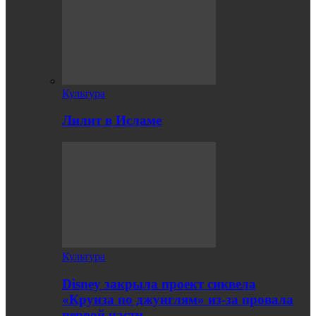
Культура
Лилит в Исламе
Культура
Disney закрыла проект сиквела
«Круиза по джунглям» из-за провала
первой части