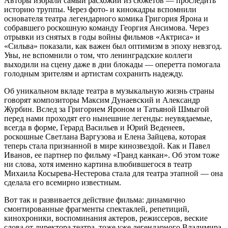
Авторы избрали самый расхожий из сюжетов — проследить
историю труппы. Через фото- и кинокадры вспомнили
основателя театра легендарного комика Григория Ярона и
собравшего роскошную команду Георгия Ансимова. Через
отрывки из снятых в годы войны фильмов «Актриса» и
«Сильва» показали, как важен был оптимизм в эпоху невзгод.
Увы, не вспомнили о том, что ленинградские коллеги
выходили на сцену даже в дни блокады — оперетта помогала
голодным зрителям и артистам сохранить надежду.
Об уникальном вкладе театра в музыкальную жизнь страны
говорят композиторы Максим Дунаевский и Александр
Журбин. Вслед за Григорием Яроном и Татьяной Шмыгой
перед нами проходят его нынешние легенды: неувядаемые,
всегда в форме, Герард Васильев и Юрий Веденеев,
роскошные Светлана Варгузова и Елена Зайцева, которая
теперь стала признанной в мире кинозвездой. Как и Павел
Иванов, ее партнер по фильму «Гранд канкан». Об этом тоже
ни слова, хотя именно картина влюбившегося в театр
Михаила Косырева-Нестерова стала для театра этапной — она
сделала его всемирно известным.
Вот так и развивается действие фильма: динамично
смонтированные фрагменты спектаклей, репетиций,
кинохроники, воспоминания актеров, режиссеров, веские
слова от директора театра, тоже уже легендарного Владимира