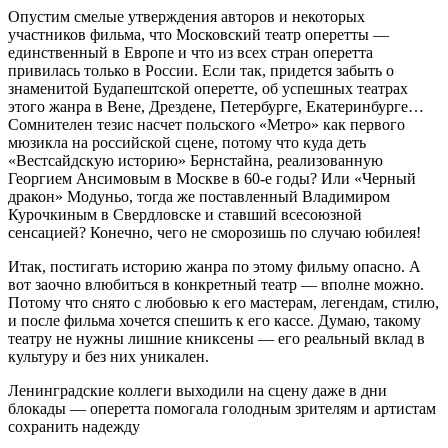
Опустим смелые утверждения авторов и некоторых
участников фильма, что Московский театр оперетты —
единственный в Европе и что из всех стран оперетта
привилась только в России. Если так, придется забыть о
знаменитой Будапештской оперетте, об успешных театрах
этого жанра в Вене, Дрездене, Петербурге, Екатеринбурге…
Сомнителен тезис насчет польского «Метро» как первого
мюзикла на российской сцене, потому что куда деть
«Вестсайдскую историю» Бернстайна, реализованную
Георгием Ансимовым в Москве в 60-е годы? Или «Черный
дракон» Модуньо, тогда же поставленный Владимиром
Курочкиным в Свердловске и ставший всесоюзной
сенсацией? Конечно, чего не сморозишь по случаю юбилея!
Итак, постигать историю жанра по этому фильму опасно. А
вот заочно влюбиться в конкретный театр — вполне можно.
Потому что снято с любовью к его мастерам, легендам, стилю,
и после фильма хочется спешить к его кассе. Думаю, такому
театру не нужны лишние книксены — его реальный вклад в
культуру и без них уникален.
Ленинградские коллеги выходили на сцену даже в дни
блокады — оперетта помогала голодным зрителям и артистам
сохранить надежду