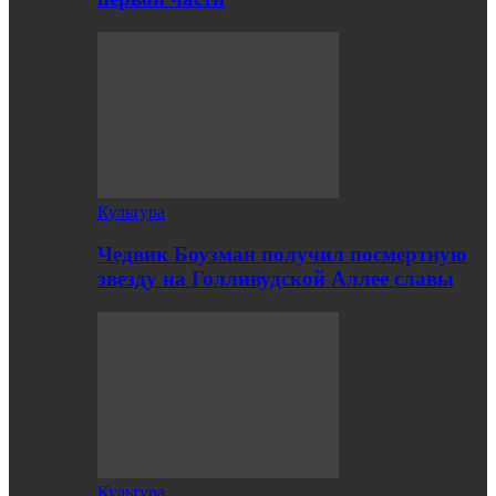
Культура
Чедвик Боузман получил посмертную
звезду на Голливудской Аллее славы
Культура