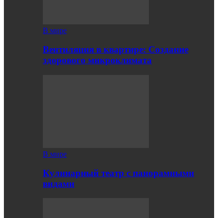
В мире
Вентиляция в квартире: Создание
здорового микроклимата
В мире
Кулинарный театр с панорамными
видами