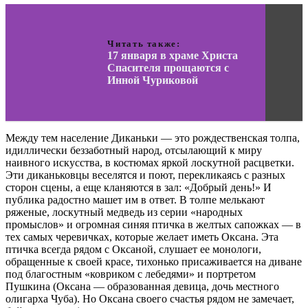
Читать также:
17 января в храме Христа
Спасителя прощаются с
Инной Чуриковой
Между тем население Диканьки — это рождественская толпа,
идиллически беззаботный народ, отсылающий к миру
наивного искусства, в костюмах яркой лоскутной расцветки.
Эти диканьковцы веселятся и поют, перекликаясь с разных
сторон сцены, а еще кланяются в зал: «Добрый день!» И
публика радостно машет им в ответ. В толпе мелькают
ряженые, лоскутный медведь из серии «народных
промыслов» и огромная синяя птичка в желтых сапожках — в
тех самых черевичках, которые желает иметь Оксана. Эта
птичка всегда рядом с Оксаной, слушает ее монологи,
обращенные к своей красе, тихонько присаживается на диване
под благостным «ковриком с лебедями» и портретом
Пушкина (Оксана — образованная девица, дочь местного
олигарха Чуба). Но Оксана своего счастья рядом не замечает,