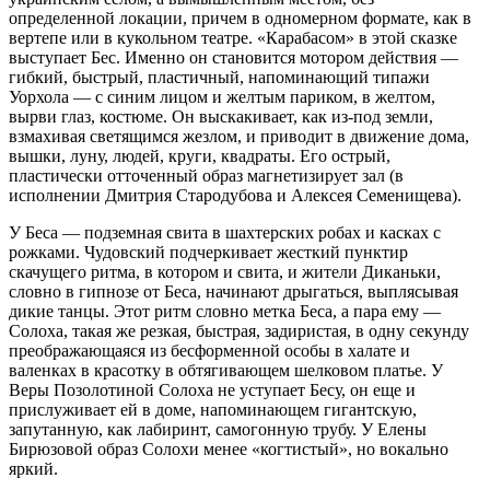
определенной локации, причем в одномерном формате, как в
вертепе или в кукольном театре. «Карабасом» в этой сказке
выступает Бес. Именно он становится мотором действия —
гибкий, быстрый, пластичный, напоминающий типажи
Уорхола — с синим лицом и желтым париком, в желтом,
вырви глаз, костюме. Он выскакивает, как из-под земли,
взмахивая светящимся жезлом, и приводит в движение дома,
вышки, луну, людей, круги, квадраты. Его острый,
пластически отточенный образ магнетизирует зал (в
исполнении Дмитрия Стародубова и Алексея Семенищева).
У Беса — подземная свита в шахтерских робах и касках с
рожками. Чудовский подчеркивает жесткий пунктир
скачущего ритма, в котором и свита, и жители Диканьки,
словно в гипнозе от Беса, начинают дрыгаться, выплясывая
дикие танцы. Этот ритм словно метка Беса, а пара ему —
Солоха, такая же резкая, быстрая, задиристая, в одну секунду
преображающаяся из бесформенной особы в халате и
валенках в красотку в обтягивающем шелковом платье. У
Веры Позолотиной Солоха не уступает Бесу, он еще и
прислуживает ей в доме, напоминающем гигантскую,
запутанную, как лабиринт, самогонную трубу. У Елены
Бирюзовой образ Солохи менее «когтистый», но вокально
яркий.