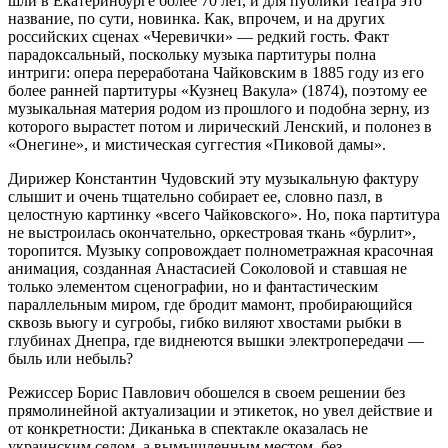
шли в Екатеринбурге более 70 лет, и для публики театра это
название, по сути, новинка. Как, впрочем, и на других
российских сценах «Черевички» — редкий гость. Факт
парадоксальный, поскольку музыка партитуры полна
интриги: опера переработана Чайковским в 1885 году из его
более ранней партитуры «Кузнец Вакула» (1874), поэтому ее
музыкальная материя родом из прошлого и подобна зерну, из
которого вырастет потом и лирический Ленский, и полонез в
«Онегине», и мистическая суггестия «Пиковой дамы».
Дирижер Константин Чудовский эту музыкальную фактуру
слышит и очень тщательно собирает ее, словно пазл, в
целостную картинку «всего Чайковского». Но, пока партитура
не выстроилась окончательно, оркестровая ткань «бурлит»,
торопится. Музыку сопровождает полнометражная красочная
анимация, созданная Анастасией Соколовой и ставшая не
только элементом сценографии, но и фантастическим
параллельным миром, где бродит мамонт, пробирающийся
сквозь вьюгу и сугробы, гибко виляют хвостами рыбки в
глубинах Днепра, где виднеются вышки электропередачи —
быль или небыль?
Режиссер Борис Павлович обошелся в своем решении без
прямолинейной актуализации и этикеток, но увел действие и
от конкретности: Диканька в спектакле оказалась не
украинским селом, а вымышленным местом, без