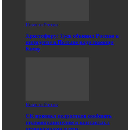
Новости России
Христофору: Туск обвинил Россию в
инциденте в Польше ради помощи
Киеву
Новости России
СК призвал подростков сообщать
правоохранителям о контактах с
незнакомцами в сети