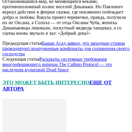
Остановившийся мир, не меняющийся веками,
противоположный полюс веселой Диканьки. Но Павлович
вернул действие к феерии сказки, где неизменно побеждает
добро и любовь: Вакула привез черевички, правда, получила
их не Оксана, а Солоха — от отца Оксаны Чуба, жениха.
Диканьковцы ликовали, лоскутный медведь танцевал, а со
сцены вновь звучало в зал: «Добрый день!»
Предыдущая статья
Башар Асад заявил, что западные страны
провоцируют вооруженные конфликты для сохранения своего
господства
Следующая статья
Раскрыты системные требования
многообещающего хоррора The Callisto Protocol — это
наследник культовой Dead Space
ЭТО МОЖЕТ БЫТЬ ИНТЕРЕСНО
ЕЩЕ ОТ
АВТОРА