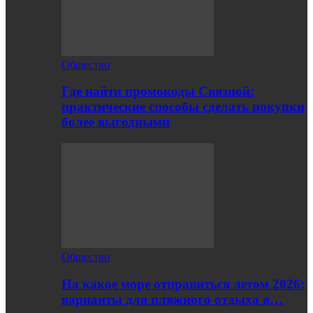
Общество
Где найти промокоды Связной:
практические способы сделать покупки
более выгодными
Общество
На какое море отправиться летом 2026:
варианты для пляжного отдыха в…