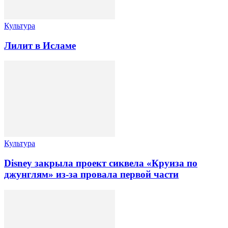
Культура
Лилит в Исламе
Культура
Disney закрыла проект сиквела «Круиза по
джунглям» из-за провала первой части