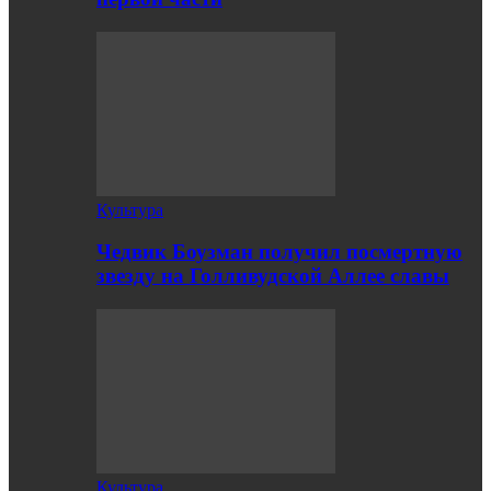
Культура
Чедвик Боузман получил посмертную
звезду на Голливудской Аллее славы
Культура