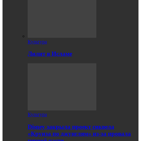
Культура
Лилит в Исламе
Культура
Disney закрыла проект сиквела
«Круиза по джунглям» из-за провала
первой части