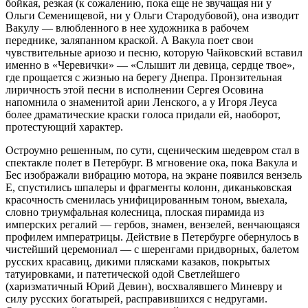
бойкая, резкая (к сожалению, пока еще не звучащая ни у
Ольги Семенищевой, ни у Ольги Стародубовой), она изводит
Вакулу — влюбленного в нее художника в рабочем
переднике, заляпанном краской. А Вакула поет свои
чувствительные ариозо и песню, которую Чайковский вставил
именно в «Черевички» — «Слышит ли девица, сердце твое»,
где прощается с жизнью на берегу Днепра. Пронзительная
лиричность этой песни в исполнении Сергея Осовина
напомнила о знаменитой арии Ленского, а у Игоря Леуса
более драматические краски голоса придали ей, наоборот,
протестующий характер.
Остроумно решенным, по сути, сценическим шедевром стал в
спектакле полет в Петербург. В мгновение ока, пока Вакула и
Бес изображали вибрацию мотора, на экране появился вензель
Е, спустились шпалеры и фрагменты колонн, диканьковская
красочность сменилась унифицированным тоном, выехала,
словно триумфальная колесница, плоская пирамида из
имперских регалий — гербов, знамен, вензелей, венчающаяся
профилем императрицы. Действие в Петербурге обернулось в
чистейший церемониал — с шеренгами придворных, балетом
русских красавиц, дикими плясками казаков, покрытых
татуировками, и патетической одой Светлейшего
(харизматичный Юрий Девин), восхвалявшего Миневру и
силу русских богатырей, расправившихся с недругами.