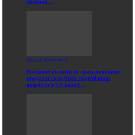
Android…
Наука и Технологии
Россияне полюбили «раскладушки»:
продажи складных смартфонов
выросли в 1,5 раза |…