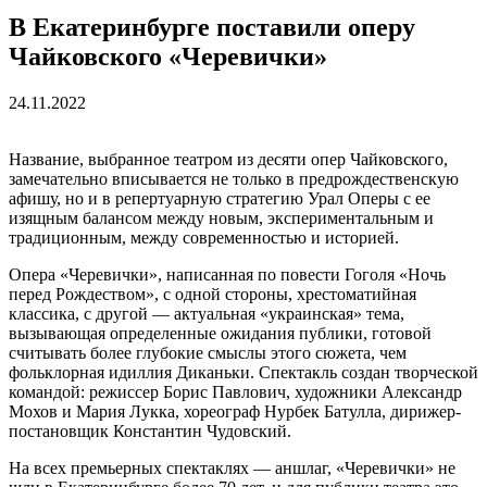
В Екатеринбурге поставили оперу
Чайковского «Черевички»
24.11.2022
Название, выбранное театром из десяти опер Чайковского,
замечательно вписывается не только в предрождественскую
афишу, но и в репертуарную стратегию Урал Оперы с ее
изящным балансом между новым, экспериментальным и
традиционным, между современностью и историей.
Опера «Черевички», написанная по повести Гоголя «Ночь
перед Рождеством», с одной стороны, хрестоматийная
классика, с другой — актуальная «украинская» тема,
вызывающая определенные ожидания публики, готовой
считывать более глубокие смыслы этого сюжета, чем
фольклорная идиллия Диканьки. Спектакль создан творческой
командой: режиссер Борис Павлович, художники Александр
Мохов и Мария Лукка, хореограф Нурбек Батулла, дирижер-
постановщик Константин Чудовский.
На всех премьерных спектаклях — аншлаг, «Черевички» не