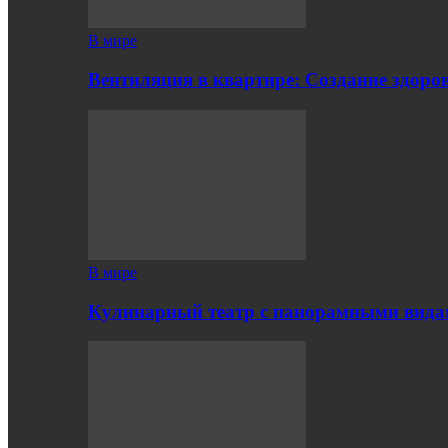
В мире
Вентиляция в квартире: Создание здор
В мире
Кулинарный театр с панорамными вид