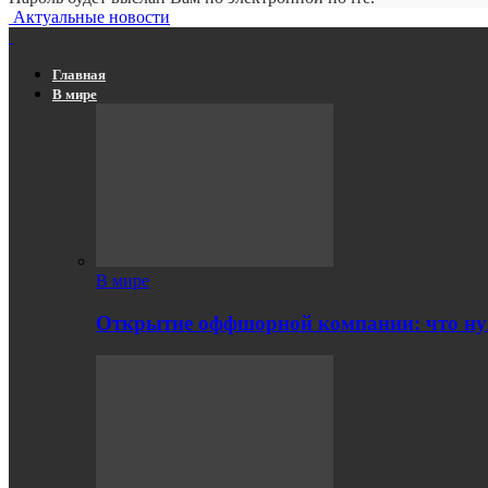
Актуальные новости
Главная
В мире
В мире
Открытие оффшорной компании: что ну