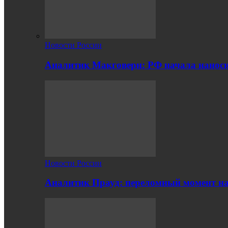
Новости России
Аналитик Макговерн: РФ начала нанос
Новости России
Аналитик Прауд: переломный момент на