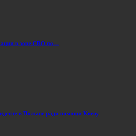
уации в зоне СВО по…
циденте в Польше ради помощи Киеву