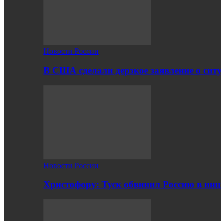
Новости России
В США сделали дерзкое заявление о сит
Новости России
Христофору: Туск обвинил Россию в ин