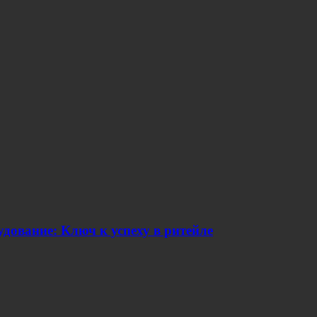
дование: Ключ к успеху в ритейле