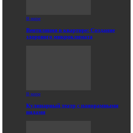
В мире
Вентиляция в квартире: Создание
здорового микроклимата
В мире
Кулинарный театр с панорамными
видами