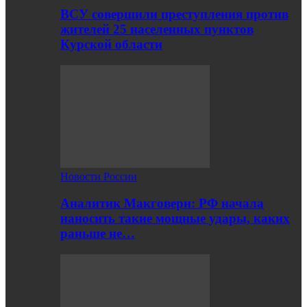
ВСУ совершили преступления против
жителей 25 населенных пунктов
Курской области
Новости России
Аналитик Макговерн: РФ начала
наносить такие мощные удары, каких
раньше не…