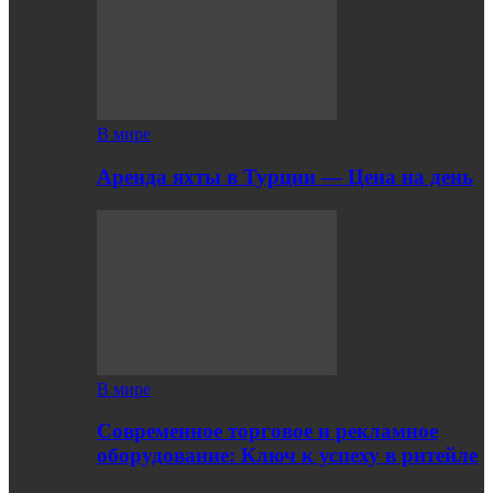
В мире
Аренда яхты в Турции — Цена на день
В мире
Современное торговое и рекламное
оборудование: Ключ к успеху в ритейле