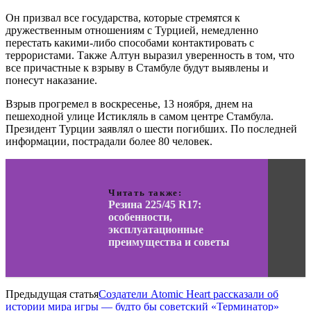
Он призвал все государства, которые стремятся к
дружественным отношениям с Турцией, немедленно
перестать какими-либо способами контактировать с
террористами. Также Алтун выразил уверенность в том, что
все причастные к взрыву в Стамбуле будут выявлены и
понесут наказание.
Взрыв прогремел в воскресенье, 13 ноября, днем на
пешеходной улице Истикляль в самом центре Стамбула.
Президент Турции заявлял о шести погибших. По последней
информации, пострадали более 80 человек.
Читать также:
Резина 225/45 R17:
особенности,
эксплуатационные
преимущества и советы
Предыдущая статья
Создатели Atomic Heart рассказали об
истории мира игры — будто бы советский «Терминатор»