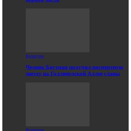
Культура
Чедвик Боузман получил посмертную
звезду на Голливудской Аллее славы
Культура