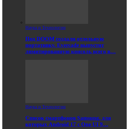
Наука и Технологии
Под DOOM создали отдельную
портативку. Evercade выпустит
лимитированную консоль всего в…
Наука и Технологии
Список смартфонов Samsung, для
которых Android 17 с One UI 9…