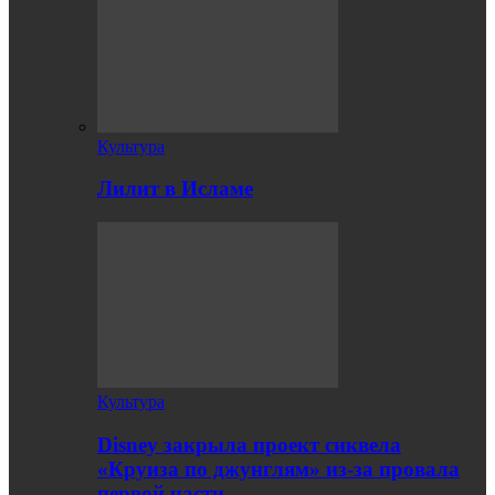
Культура
Лилит в Исламе
Культура
Disney закрыла проект сиквела
«Круиза по джунглям» из-за провала
первой части