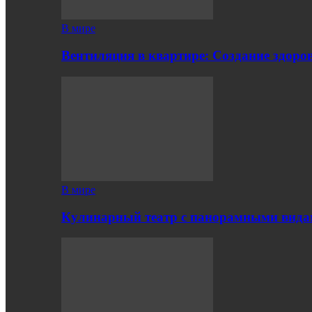
В мире
Вентиляция в квартире: Создание здор
В мире
Кулинарный театр с панорамными вид