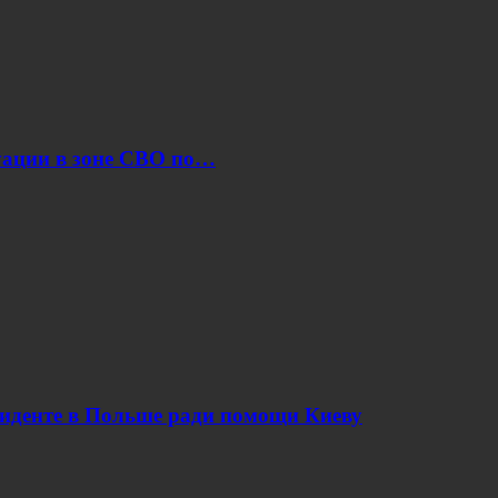
уации в зоне СВО по…
циденте в Польше ради помощи Киеву