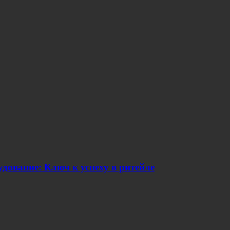
дование: Ключ к успеху в ритейле