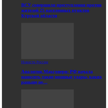
ВСУ совершили преступления против
жителей 25 населенных пунктов
Курской области
Новости России
Аналитик Макговерн: РФ начала
наносить такие мощные удары, каких
раньше не…