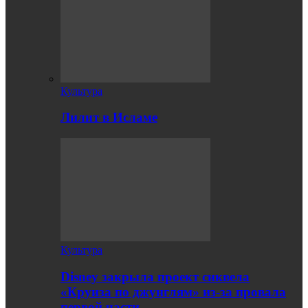
Культура
Лилит в Исламе
Культура
Disney закрыла проект сиквела
«Круиза по джунглям» из-за провала
первой части