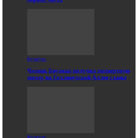
Культура
Чедвик Боузман получил посмертную
звезду на Голливудской Аллее славы
Культура