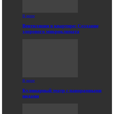
В мире
Вентиляция в квартире: Создание
здорового микроклимата
В мире
Кулинарный театр с панорамными
видами