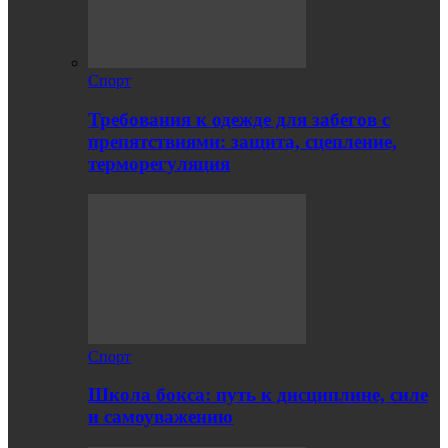
Спорт
Требования к одежде для забегов с
препятствиями: защита, сцепление,
терморегуляция
Спорт
Школа бокса: путь к дисциплине, силе
и самоуважению