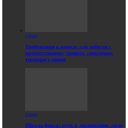
Спорт
Требования к одежде для забегов с
препятствиями: защита, сцепление,
терморегуляция
Спорт
Школа бокса: путь к дисциплине, силе