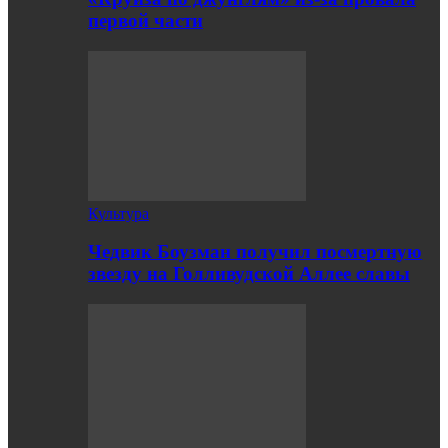
первой части
Культура
Чедвик Боузман получил посмертную
звезду на Голливудской Аллее славы