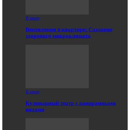
В мире
Вентиляция в квартире: Создание
здорового микроклимата
В мире
Кулинарный театр с панорамными
видами