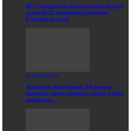
ВСУ совершили преступления против
жителей 25 населенных пунктов
Курской области
Новости России
Аналитик Макговерн: РФ начала
наносить такие мощные удары, каких
раньше не…