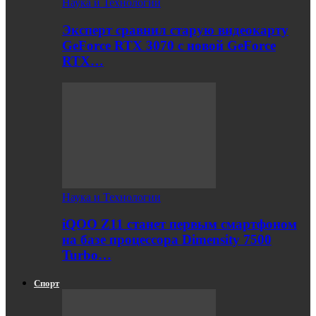
Наука и Технологии
Эксперт сравнил старую видеокарту
GeForce RTX 3070 с новой GeForce
RTX…
Наука и Технологии
iQOO Z11 станет первым смартфоном
на базе процессора Dimensity 7500
Turbo…
Спорт