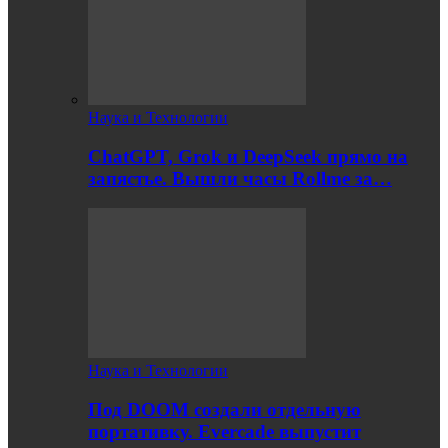
Наука и Технологии
ChatGPT, Grok и DeepSeek прямо на
запястье. Вышли часы Rollme за…
Наука и Технологии
Под DOOM создали отдельную
портативку. Evercade выпустит