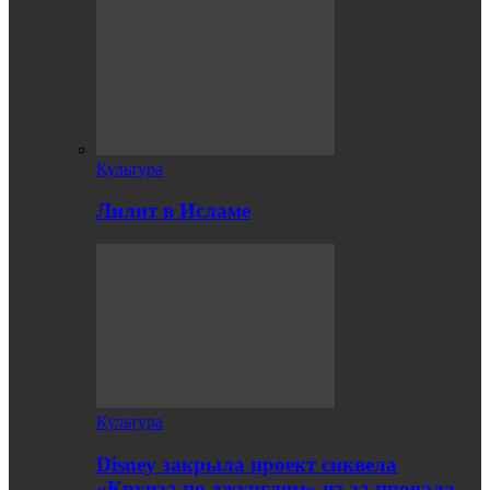
Культура
Лилит в Исламе
Культура
Disney закрыла проект сиквела
«Круиза по джунглям» из-за провала