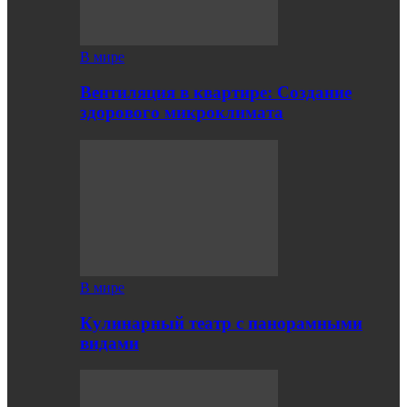
В мире
Вентиляция в квартире: Создание
здорового микроклимата
В мире
Кулинарный театр с панорамными
видами