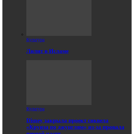
Культура
Лилит в Исламе
Культура
Disney закрыла проект сиквела
«Круиза по джунглям» из-за провала
первой части