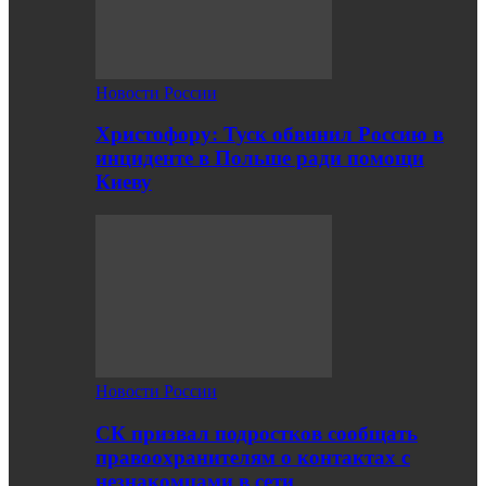
Новости России
Христофору: Туск обвинил Россию в
инциденте в Польше ради помощи
Киеву
Новости России
СК призвал подростков сообщать
правоохранителям о контактах с
незнакомцами в сети