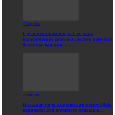
Общество
Где найти промокоды Связной:
практические способы сделать покупки
более выгодными
Общество
На какое море отправиться летом 2026:
варианты для пляжного отдыха в…