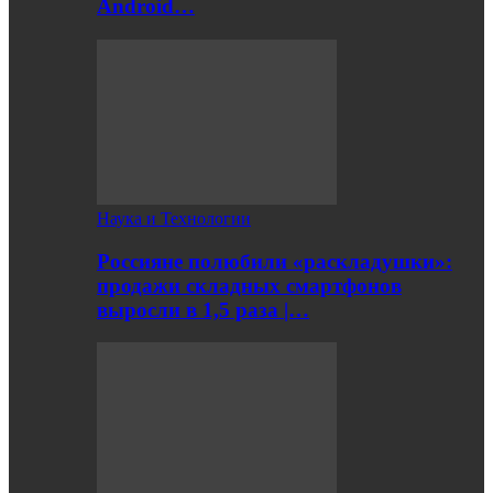
Android…
Наука и Технологии
Россияне полюбили «раскладушки»:
продажи складных смартфонов
выросли в 1,5 раза |…