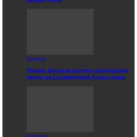
Культура
Чедвик Боузман получил посмертную
звезду на Голливудской Аллее славы
Культура