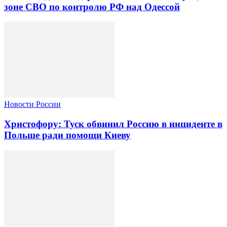
зоне СВО по контролю РФ над Одессой
Новости России
Христофору: Туск обвинил Россию в инциденте в
Польше ради помощи Киеву