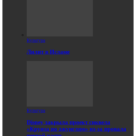
Культура
Лилит в Исламе
Культура
Disney закрыла проект сиквела
«Круиза по джунглям» из-за провала
первой части