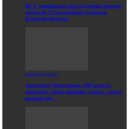
ВСУ совершили преступления против
жителей 25 населенных пунктов
Курской области
Новости России
Аналитик Макговерн: РФ начала
наносить такие мощные удары, каких
раньше не…