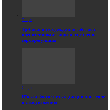
Спорт
Требования к одежде для забегов с
препятствиями: защита, сцепление,
терморегуляция
Спорт
Школа бокса: путь к дисциплине, силе
и самоуважению