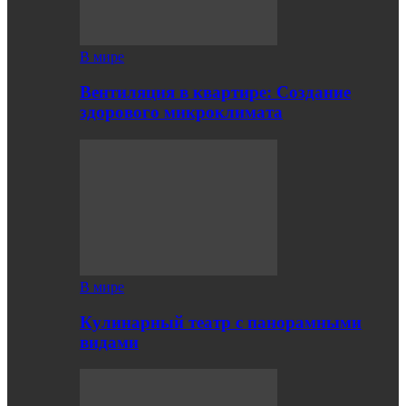
В мире
Вентиляция в квартире: Создание
здорового микроклимата
В мире
Кулинарный театр с панорамными
видами