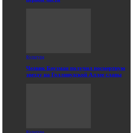
Культура
Чедвик Боузман получил посмертную
звезду на Голливудской Аллее славы
Культура