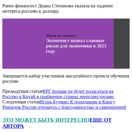
Ранее финансист Диана Степанова указала на падение
интереса россиян к доллару.
Читать также:
Экономист назвал главные
риски для экономики в 2023
году
Завершается набор участников масштабного проекта обучения
россиян
Предыдущая статья
ФРГ больше не будет полагаться на
Россию и Китай в снабжении страны энергоресурсами
Следующая статья
Игорь Бутман: К попаданию в Книгу
Рекордов России отношусь с благодарностью и самоиронией
ЭТО МОЖЕТ БЫТЬ ИНТЕРЕСНО
ЕЩЕ ОТ
АВТОРА