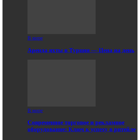
В мире
Аренда яхты в Турции — Цена на день
В мире
Современное торговое и рекламное
оборудование: Ключ к успеху в ритейле