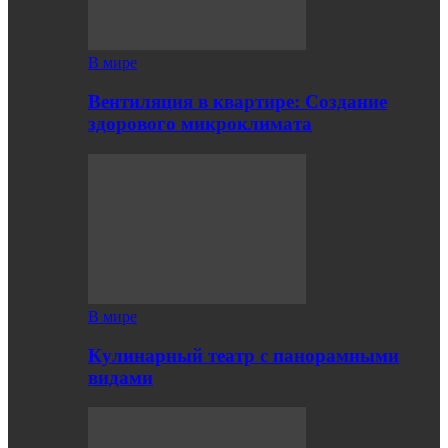
В мире
Вентиляция в квартире: Создание
здорового микроклимата
В мире
Кулинарный театр с панорамными
видами