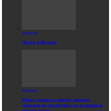
Культура
Лилит в Исламе
Культура
Disney закрыла проект сиквела
«Круиза по джунглям» из-за провала
первой части