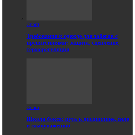
Спорт
Требования к одежде для забегов с
препятствиями: защита, сцепление,
терморегуляция
Спорт
Школа бокса: путь к дисциплине, силе
и самоуважению