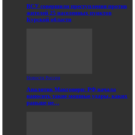
ВСУ совершили преступления против
жителей 25 населенных пунктов
Курской области
Новости России
Аналитик Макговерн: РФ начала
наносить такие мощные удары, каких
раньше не…