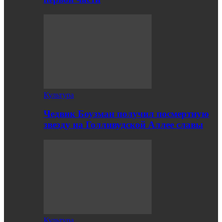
Культура
Чедвик Боузман получил посмертную
звезду на Голливудской Аллее славы
Культура