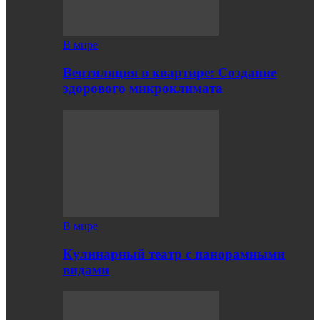
В мире
Вентиляция в квартире: Создание
здорового микроклимата
В мире
Кулинарный театр с панорамными
видами