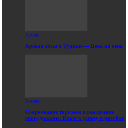
В мире
Аренда яхты в Турции — Цена на день
В мире
Современное торговое и рекламное
оборудование: Ключ к успеху в ритейле