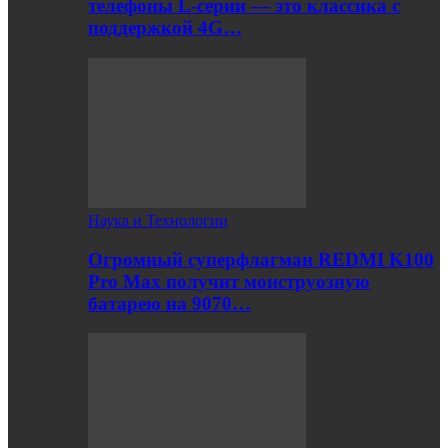
телефоны L-серии — это классика с
поддержкой 4G…
Наука и Технологии
Огромный суперфлагман REDMI K100
Pro Max получит монструозную
батарею на 9070…