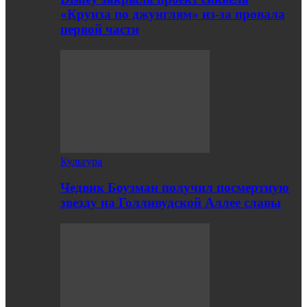
«Круиза по джунглям» из-за провала
первой части
Культура
Чедвик Боузман получил посмертную
звезду на Голливудской Аллее славы