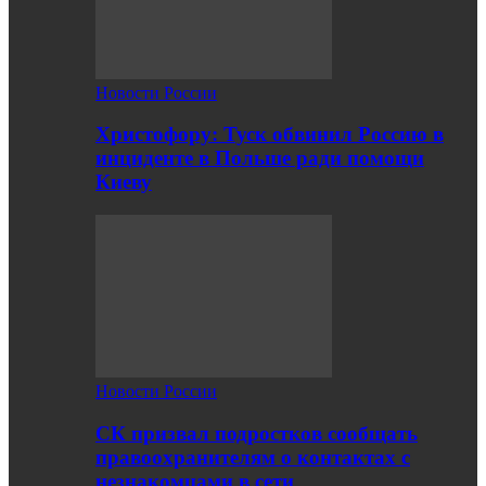
Новости России
Христофору: Туск обвинил Россию в
инциденте в Польше ради помощи
Киеву
Новости России
СК призвал подростков сообщать
правоохранителям о контактах с
незнакомцами в сети