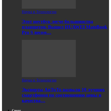
Наука и Технологии
Этот ноутбук легче большинства
планшетов. Вышел HUAWEI MateBook
Pro S весом…
Наука и Технологии
Эксперты AnTuTu назвали 10 лучших
смартфонов по соотношению цены и
качества…
Спорт