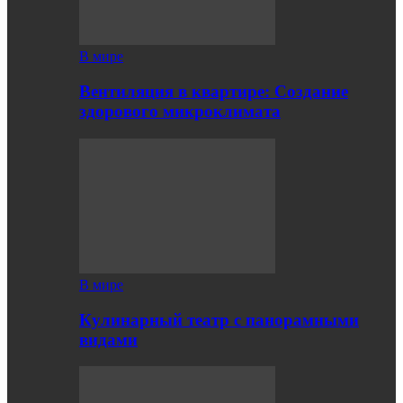
В мире
Вентиляция в квартире: Создание
здорового микроклимата
В мире
Кулинарный театр с панорамными
видами