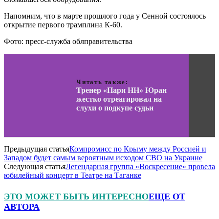
Напомним, что в марте прошлого года у Сенной состоялось
открытие первого трамплина К-60.
Фото: пресс-служба облправительства
Читать также:
Тренер «Пари НН» Юран
жестко отреагировал на
слухи о подкупе судьи
Предыдущая статья
Компромисс по Крыму между Россией и
Западом будет самым вероятным исходом СВО на Украине
Следующая статья
Легендарная группа «Воскресение» провела
юбилейный концерт в Театре на Таганке
ЭТО МОЖЕТ БЫТЬ ИНТЕРЕСНО
ЕЩЕ ОТ
АВТОРА