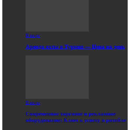
В мире
Аренда яхты в Турции — Цена на день
В мире
Современное торговое и рекламное
оборудование: Ключ к успеху в ритейле