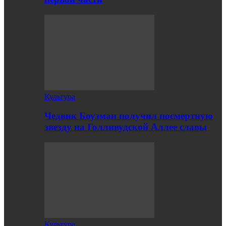
Культура
Чедвик Боузман получил посмертную
звезду на Голливудской Аллее славы
Культура