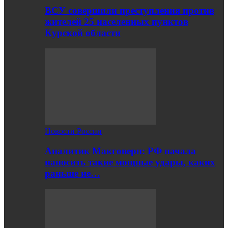
ВСУ совершили преступления против
жителей 25 населенных пунктов
Курской области
Новости России
Аналитик Макговерн: РФ начала
наносить такие мощные удары, каких
раньше не…