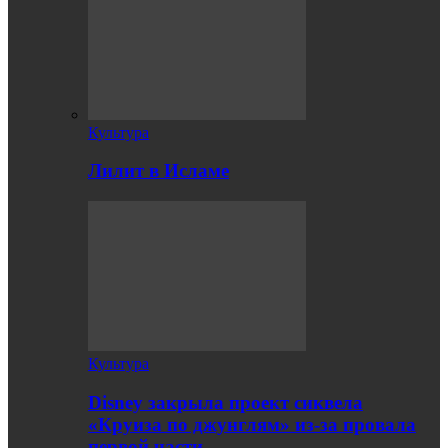
Культура
Лилит в Исламе
Культура
Disney закрыла проект сиквела
«Круиза по джунглям» из-за провала
первой части