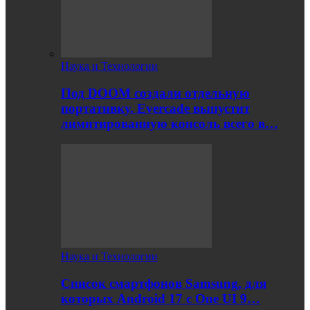
Наука и Технологии
Под DOOM создали отдельную
портативку. Evercade выпустит
лимитированную консоль всего в…
Наука и Технологии
Список смартфонов Samsung, для
которых Android 17 с One UI 9…