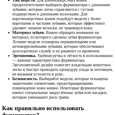
Тип шерсти.
Для длинношерстных кошек
предпочтительнее выбирать фурминаторы с длинными
зубьями, которые легко справляются с густым
подшерстком и длинными волосками. Для
короткошерстных кошек подойдут модели с более
короткими и частыми зубьями, которые эффективно
удаляют лишние волоски, не травмируя кожу.
Материал зубьев.
Важно обращать внимание на
материал, из которого сделаны зубья фурминатора.
Лучшие модели оснащены нержавеющими или
антикоррозийными зубьями, которые обеспечивают
долгосрочную службу и не ржавеют со временем.
Эргономика.
Удобная ручка и лёгкость в использовании
— важные характеристики фурминатора.
Эргономичный дизайн помогает владельцам животных
легко и быстро проводить процедуру ухода за питомцем,
не вызывая усталости в руке.
Безопасность.
Выбирайте модели, которые оснащены
защитными элементами, предотвращающими
повреждение кожи кошки. Некоторые фурминаторы
имеют специальные закруглённые зубья или насадки,
которые уменьшают риск травм.
Как правильно использовать
фурминатор?