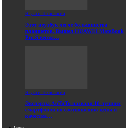
Наука и Технологии
Этот ноутбук легче большинства
планшетов. Вышел HUAWEI MateBook
Pro S весом…
Наука и Технологии
Эксперты AnTuTu назвали 10 лучших
смартфонов по соотношению цены и
качества…
Спорт