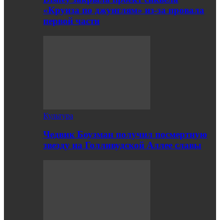
«Круиза по джунглям» из-за провала
первой части
Культура
Чедвик Боузман получил посмертную
звезду на Голливудской Аллее славы