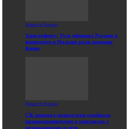
Новости России
Христофору: Туск обвинил Россию в
инциденте в Польше ради помощи
Киеву
Новости России
СК призвал подростков сообщать
правоохранителям о контактах с
незнакомцами в сети