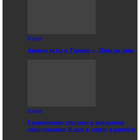
В мире
Аренда яхты в Турции — Цена на день
В мире
Современное торговое и рекламное
оборудование: Ключ к успеху в ритейле