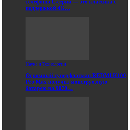
телефоны L-серии — это классика с
поддержкой 4G…
Наука и Технологии
Огромный суперфлагман REDMI K100
Pro Max получит монструозную
батарею на 9070…