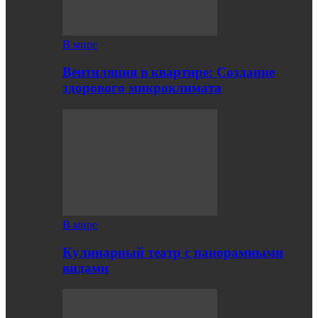
В мире
Вентиляция в квартире: Создание
здорового микроклимата
В мире
Кулинарный театр с панорамными
видами