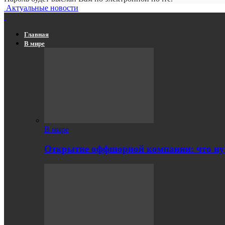
Актуальные новости
Главная
В мире
В мире
Открытие оффшорной компании: что ну