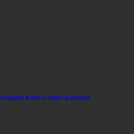
дование: Ключ к успеху в ритейле