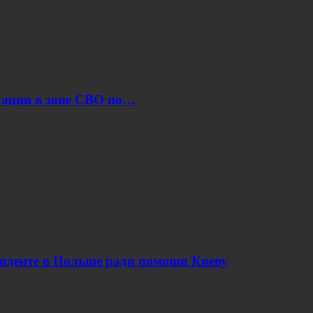
уации в зоне СВО по…
циденте в Польше ради помощи Киеву