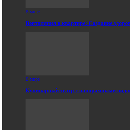
В мире
Вентиляция в квартире: Создание здор
В мире
Кулинарный театр с панорамными вид