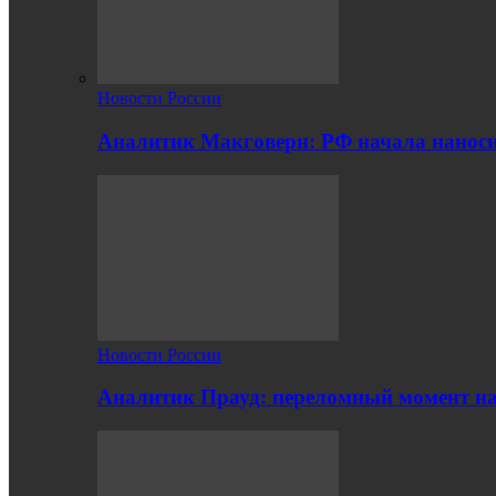
Новости России
Аналитик Макговерн: РФ начала нанос
Новости России
Аналитик Прауд: переломный момент на