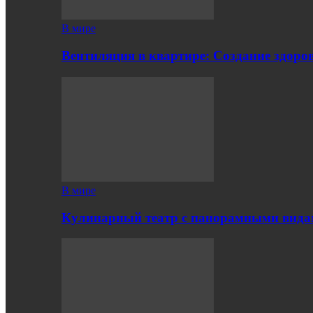
В мире
Вентиляция в квартире: Создание здор
В мире
Кулинарный театр с панорамными вид