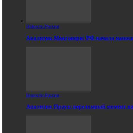
Новости России
Аналитик Макговерн: РФ начала нанос
Новости России
Аналитик Прауд: переломный момент на