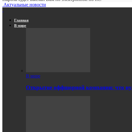
Актуальные новости
Главная
В мире
В мире
Открытие оффшорной компании: что ну