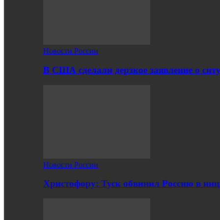
Новости России
В США сделали дерзкое заявление о сит
Новости России
Христофору: Туск обвинил Россию в ин