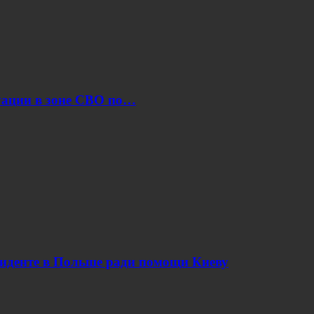
уации в зоне СВО по…
циденте в Польше ради помощи Киеву