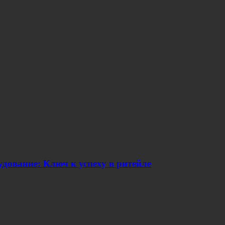
дование: Ключ к успеху в ритейле