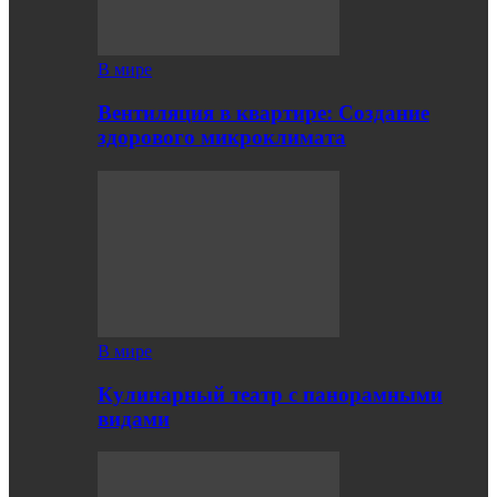
В мире
Вентиляция в квартире: Создание
здорового микроклимата
В мире
Кулинарный театр с панорамными
видами