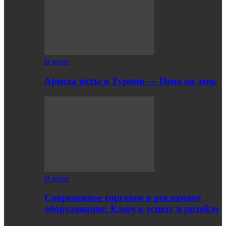
В мире
Аренда яхты в Турции — Цена на день
В мире
Современное торговое и рекламное
оборудование: Ключ к успеху в ритейле