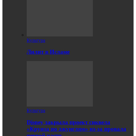
Культура
Лилит в Исламе
Культура
Disney закрыла проект сиквела
«Круиза по джунглям» из-за провала
первой части