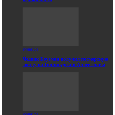
Культура
Чедвик Боузман получил посмертную
звезду на Голливудской Аллее славы
Культура