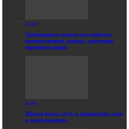
Спорт
Требования к одежде для забегов с
препятствиями: защита, сцепление,
терморегуляция
Спорт
Школа бокса: путь к дисциплине, силе
и самоуважению