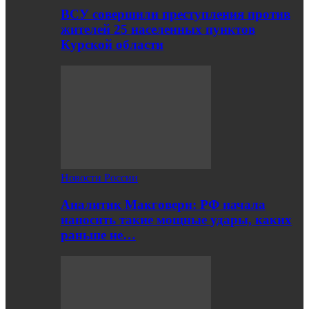
ВСУ совершили преступления против
жителей 25 населенных пунктов
Курской области
Новости России
Аналитик Макговерн: РФ начала
наносить такие мощные удары, каких
раньше не…