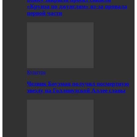
«Круиза по джунглям» из-за провала
первой части
Культура
Чедвик Боузман получил посмертную
звезду на Голливудской Аллее славы