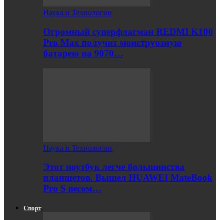
Наука и Технологии
Огромный суперфлагман REDMI K100
Pro Max получит монструозную
батарею на 9070…
Наука и Технологии
Этот ноутбук легче большинства
планшетов. Вышел HUAWEI MateBook
Pro S весом…
Спорт