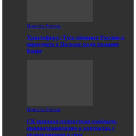
Новости России
Христофору: Туск обвинил Россию в
инциденте в Польше ради помощи
Киеву
Новости России
СК призвал подростков сообщать
правоохранителям о контактах с
незнакомцами в сети