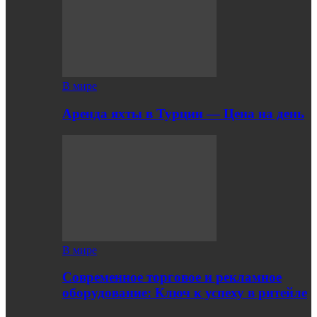
В мире
Аренда яхты в Турции — Цена на день
В мире
Современное торговое и рекламное
оборудование: Ключ к успеху в ритейле