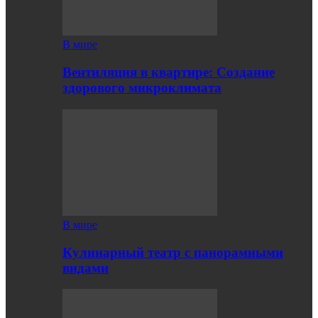
В мире
Вентиляция в квартире: Создание
здорового микроклимата
В мире
Кулинарный театр с панорамными
видами