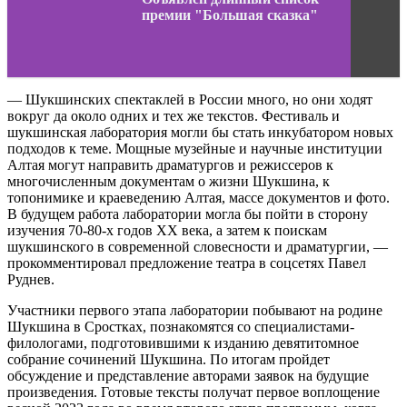
премии "Большая сказка"
— Шукшинских спектаклей в России много, но они ходят
вокруг да около одних и тех же текстов. Фестиваль и
шукшинская лаборатория могли бы стать инкубатором новых
подходов к теме. Мощные музейные и научные институции
Алтая могут направить драматургов и режиссеров к
многочисленным документам о жизни Шукшина, к
топонимике и краеведению Алтая, массе документов и фото.
В будущем работа лаборатории могла бы пойти в сторону
изучения 70-80-х годов ХХ века, а затем к поискам
шукшинского в современной словесности и драматургии, —
прокомментировал предложение театра в соцсетях Павел
Руднев.
Участники первого этапа лаборатории побывают на родине
Шукшина в Сростках, познакомятся со специалистами-
филологами, подготовившими к изданию девятитомное
собрание сочинений Шукшина. По итогам пройдет
обсуждение и представление авторами заявок на будущие
произведения. Готовые тексты получат первое воплощение