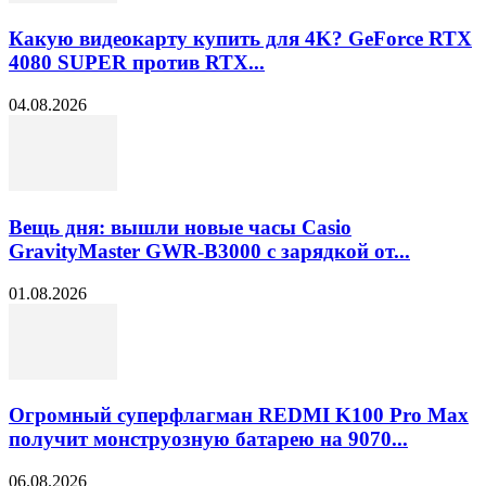
Какую видеокарту купить для 4K? GeForce RTX
4080 SUPER против RTX...
04.08.2026
Вещь дня: вышли новые часы Casio
GravityMaster GWR-B3000 с зарядкой от...
01.08.2026
Огромный суперфлагман REDMI K100 Pro Max
получит монструозную батарею на 9070...
06.08.2026