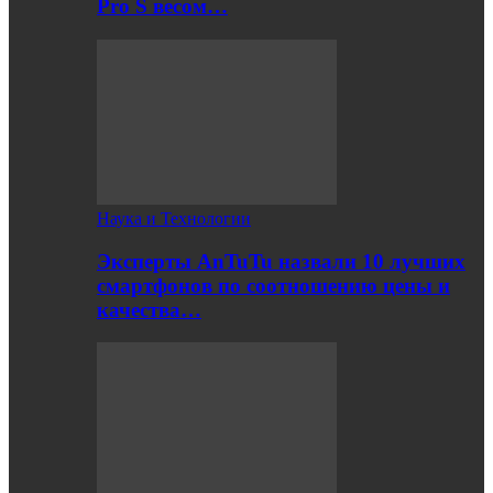
Pro S весом…
Наука и Технологии
Эксперты AnTuTu назвали 10 лучших
смартфонов по соотношению цены и
качества…