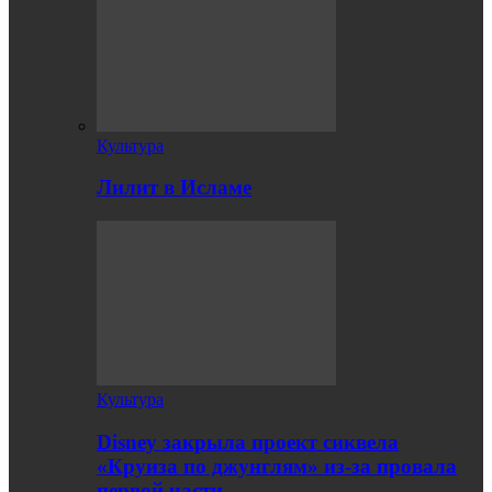
Культура
Лилит в Исламе
Культура
Disney закрыла проект сиквела
«Круиза по джунглям» из-за провала
первой части