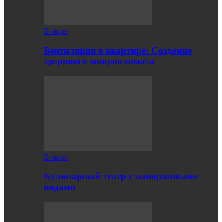
В мире
Вентиляция в квартире: Создание
здорового микроклимата
В мире
Кулинарный театр с панорамными
видами