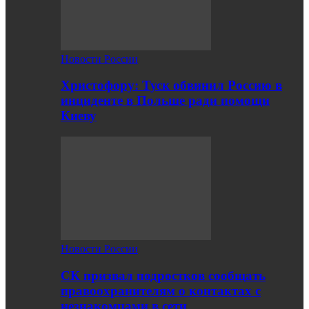
Новости России
Христофору: Туск обвинил Россию в
инциденте в Польше ради помощи
Киеву
Новости России
СК призвал подростков сообщать
правоохранителям о контактах с
незнакомцами в сети