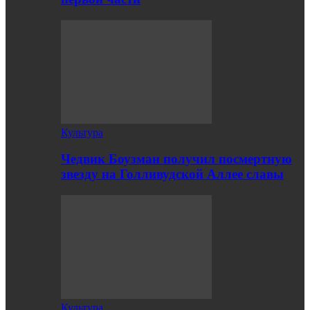
Культура
Чедвик Боузман получил посмертную
звезду на Голливудской Аллее славы
Культура