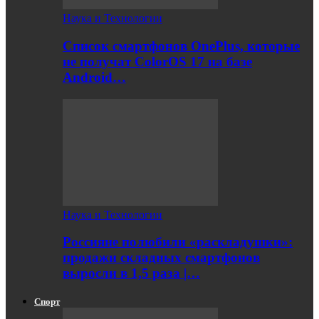
Наука и Технологии
Список смартфонов OnePlus, которые
не получат ColorOS 17 на базе
Android…
Наука и Технологии
Россияне полюбили «раскладушки»:
продажи складных смартфонов
выросли в 1,5 раза |…
Спорт