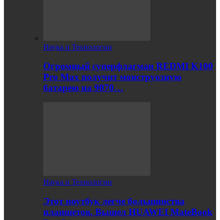
Наука и Технологии
Огромный суперфлагман REDMI K100
Pro Max получит монструозную
батарею на 9070…
Наука и Технологии
Этот ноутбук легче большинства
планшетов. Вышел HUAWEI MateBook