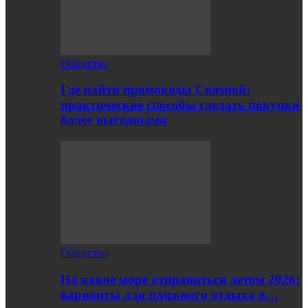
Общество
Где найти промокоды Связной:
практические способы сделать покупки
более выгодными
Общество
На какое море отправиться летом 2026:
варианты для пляжного отдыха в…